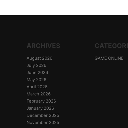
ARCHIVES
CATEGOR
August 2026
GAME ONLINE
July 2026
June 2026
May 2026
April 2026
March 2026
February 2026
January 2026
December 2025
November 2025