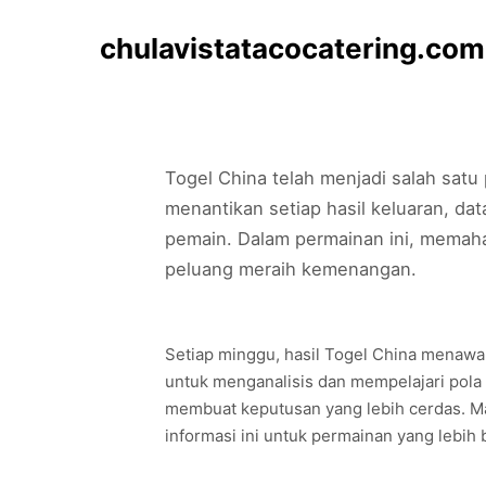
chulavistatacocatering.com
Togel China telah menjadi salah sat
menantikan setiap hasil keluaran, dat
pemain. Dalam permainan ini, memaham
peluang meraih kemenangan.
Setiap minggu, hasil Togel China menawa
untuk menganalisis dan mempelajari pola
membuat keputusan yang lebih cerdas. Mar
informasi ini untuk permainan yang lebih b