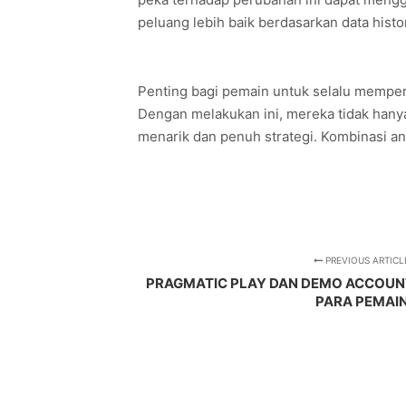
peluang lebih baik berdasarkan data histor
Penting bagi pemain untuk selalu memper
Dengan melakukan ini, mereka tidak han
menarik dan penuh strategi. Kombinasi ana
PREVIOUS ARTICL
PRAGMATIC PLAY DAN DEMO ACCOUN
PARA PEMAI