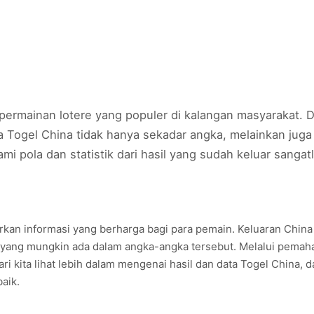
u permainan lotere yang populer di kalangan masyaraka
a Togel China tidak hanya sekadar angka, melainkan juga 
i pola dan statistik dari hasil yang sudah keluar sanga
rkan informasi yang berharga bagi para pemain. Keluaran Chi
 yang mungkin ada dalam angka-angka tersebut. Melalui pemaha
i kita lihat lebih dalam mengenai hasil dan data Togel China,
aik.