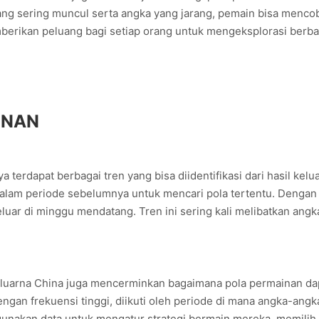
ng sering muncul serta angka yang jarang, pemain bisa menc
emberikan peluang bagi setiap orang untuk mengeksplorasi be
INAN
 terdapat berbagai tren yang bisa diidentifikasi dari hasil kelu
lam periode sebelumnya untuk mencari pola tertentu. Dengan c
uar di minggu mendatang. Tren ini sering kali melibatkan ang
geluarna China juga mencerminkan bagaimana pola permainan dap
ngan frekuensi tinggi, diikuti oleh periode di mana angka-angk
gunakan data untuk mengatur strategi bermain mereka, memili