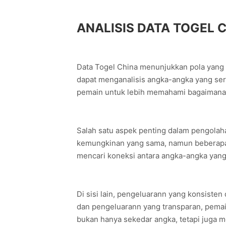
ANALISIS DATA TOGEL 
Data Togel China menunjukkan pola yang 
dapat menganalisis angka-angka yang ser
pemain untuk lebih memahami bagaimana 
Salah satu aspek penting dalam pengolaha
kemungkinan yang sama, namun beberapa a
mencari koneksi antara angka-angka yang
Di sisi lain, pengeluarann yang konsist
dan pengeluarann yang transparan, pemain
bukan hanya sekedar angka, tetapi juga