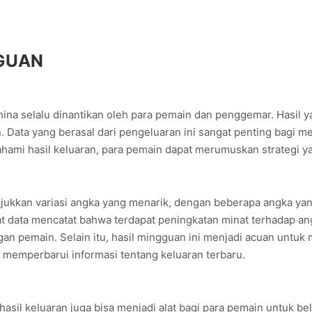
GUAN
hina selalu dinantikan oleh para pemain dan penggemar. Hasil
n. Data yang berasal dari pengeluaran ini sangat penting bagi m
mi hasil keluaran, para pemain dapat merumuskan strategi yan
njukkan variasi angka yang menarik, dengan beberapa angka yan
 data mencatat bahwa terdapat peningkatan minat terhadap angk
gan pemain. Selain itu, hasil mingguan ini menjadi acuan unt
u memperbarui informasi tentang keluaran terbaru.
 hasil keluaran juga bisa menjadi alat bagi para pemain untuk 