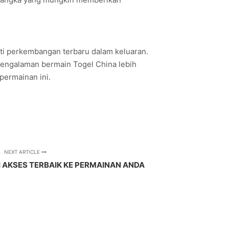
ti perkembangan terbaru dalam keluaran.
pengalaman bermain Togel China lebih
permainan ini.
NEXT ARTICLE
I AKSES TERBAIK KE PERMAINAN ANDA