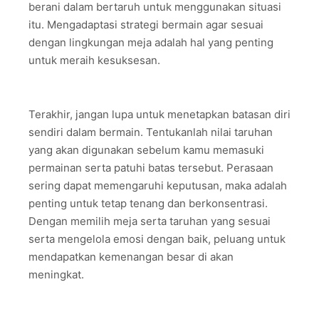
berani dalam bertaruh untuk menggunakan situasi
itu. Mengadaptasi strategi bermain agar sesuai
dengan lingkungan meja adalah hal yang penting
untuk meraih kesuksesan.
Terakhir, jangan lupa untuk menetapkan batasan diri
sendiri dalam bermain. Tentukanlah nilai taruhan
yang akan digunakan sebelum kamu memasuki
permainan serta patuhi batas tersebut. Perasaan
sering dapat memengaruhi keputusan, maka adalah
penting untuk tetap tenang dan berkonsentrasi.
Dengan memilih meja serta taruhan yang sesuai
serta mengelola emosi dengan baik, peluang untuk
mendapatkan kemenangan besar di akan
meningkat.