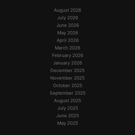
August 2026
July 2026
June 2026
May 2026
April 2026
March 2026
February 2026
January 2026
December 2025
November 2025
October 2025
September 2025
August 2025
July 2025
June 2025
May 2025