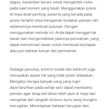
bagus, melainkan berani untuk mengambil risiko
pada saat momen yang tepat. Menggunakan posisi
di meja amat penting; peserta yang berada pada
posisi terakhir bisa mengamati tindakan pemain lain
sebelumnya membuat putusan. Dengan
menggunakan metode ini, Anda dapat menggertak
lawan dan mengendalikan jalannya permainan, yang
dapat memotivasi lawan untuk membuat kesilapan
atau pun bahkan keluar dari permainan.
Sebagai penutup, kontrol modal dan bankroll juga
merupakan aspek hal yang tidak boleh diabaikan.
Mengatur berapa banyak uang yang ingin
dipertaruhkan pada setiap sesi dapat membantu
pemain agar tetap bertahan lebih jauh di meja dan
mengelak dari langkah terburu-buru yang mungkin
merugikan. Menetapkan batasan kerugian dan