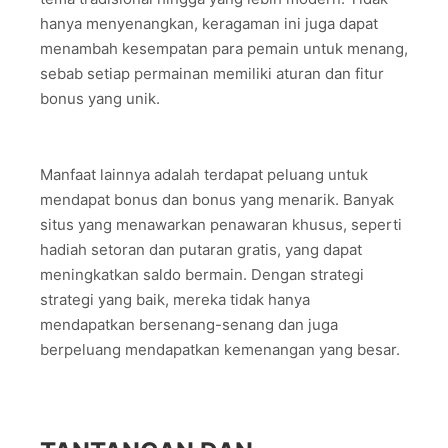
hanya menyenangkan, keragaman ini juga dapat
menambah kesempatan para pemain untuk menang,
sebab setiap permainan memiliki aturan dan fitur
bonus yang unik.
Manfaat lainnya adalah terdapat peluang untuk
mendapat bonus dan bonus yang menarik. Banyak
situs yang menawarkan penawaran khusus, seperti
hadiah setoran dan putaran gratis, yang dapat
meningkatkan saldo bermain. Dengan strategi
strategi yang baik, mereka tidak hanya
mendapatkan bersenang-senang dan juga
berpeluang mendapatkan kemenangan yang besar.