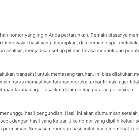
ihan nomor yang ingin Anda pertaruhkan. Pemain biasanya mem
 ini mewakili hasil yang diharapkan, dan pemain dapat melakuka
n analisis, menjadikan setiap pilihan terasa menarik dan penuh
kukan transaksi untuk memasang taruhan. Ini bisa dilakukan mel
main harus memastikan taruhan mereka terkonfirmasi agar tid
upan taruhan agar bisa ikut dalam setiap putaran permainan.
l menunggu hasil pengundian. Hasil ini akan diumumkan setelah
ocok dengan hasil yang keluar. Jika nomor yang dipilih kelua
n permainan. Sensasi menunggu hasil inilah yang membuat kud