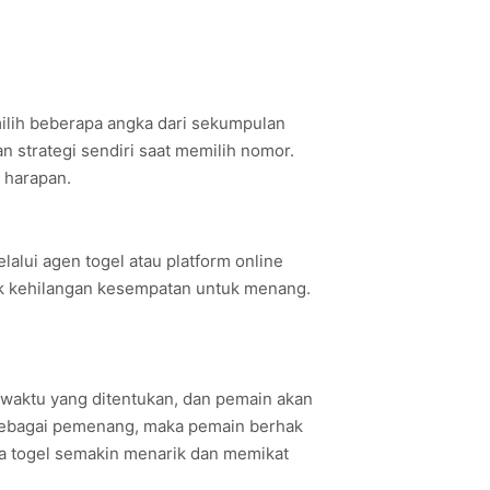
ilih beberapa angka dari sekumpulan
n strategi sendiri saat memilih nomor.
 harapan.
alui agen togel atau platform online
ak kehilangan kesempatan untuk menang.
 waktu yang ditentukan, dan pemain akan
r sebagai pemenang, maka pemain berhak
a togel semakin menarik dan memikat