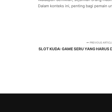
Dalam konteks ini, penting bagi pemain u
PREVIOUS ARTICL
SLOT KUDA: GAME SERU YANG HARUS 