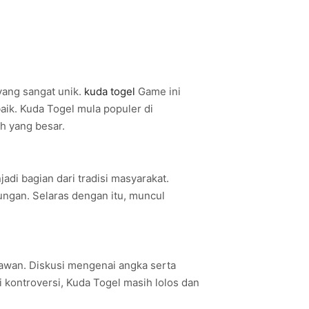
yang sangat unik.
kuda togel
Game ini
baik. Kuda Togel mula populer di
h yang besar.
di bagian dari tradisi masyarakat.
ngan. Selaras dengan itu, muncul
kawan. Diskusi mengenai angka serta
kontroversi, Kuda Togel masih lolos dan