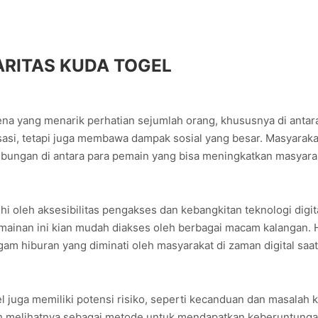
RITAS KUDA TOGEL
na yang menarik perhatian sejumlah orang, khususnya di antar
asi, tetapi juga membawa dampak sosial yang besar. Masyarak
ungan di antara para pemain yang bisa meningkatkan masyarak
hi oleh aksesibilitas pengakses dan kebangkitan teknologi digi
mainan ini kian mudah diakses oleh berbagai macam kalangan. H
m hiburan yang diminati oleh masyarakat di zaman digital saat 
el juga memiliki potensi risiko, seperti kecanduan dan masalah
ih melihatnya sebagai metode untuk mendapatkan keberuntun