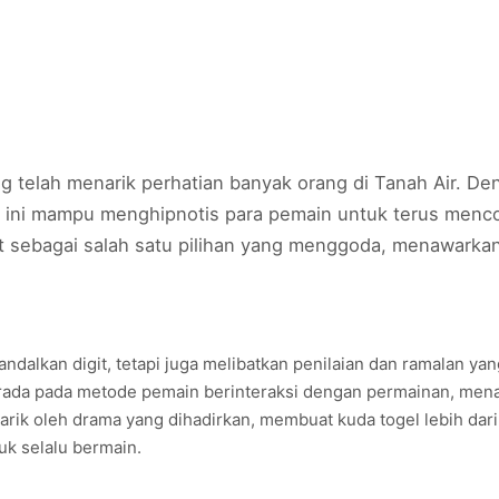
 telah menarik perhatian banyak orang di Tanah Air. De
an ini mampu menghipnotis para pemain untuk terus men
 out sebagai salah satu pilihan yang menggoda, menawark
ndalkan digit, tetapi juga melibatkan penilaian dan ramalan 
berada pada metode pemain berinteraksi dengan permainan, me
rik oleh drama yang dihadirkan, membuat kuda togel lebih dar
k selalu bermain.