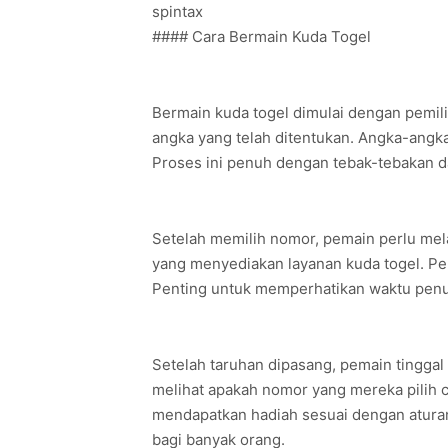
spintax
#### Cara Bermain Kuda Togel
Bermain kuda togel dimulai dengan pemil
angka yang telah ditentukan. Angka-angka
Proses ini penuh dengan tebak-tebakan da
Setelah memilih nomor, pemain perlu mela
yang menyediakan layanan kuda togel. Pe
Penting untuk memperhatikan waktu penut
Setelah taruhan dipasang, pemain tingga
melihat apakah nomor yang mereka pilih c
mendapatkan hadiah sesuai dengan atura
bagi banyak orang.