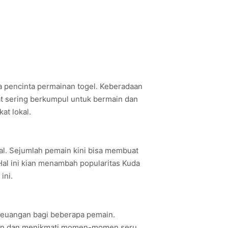
a pencinta permainan togel. Keberadaan
at sering berkumpul untuk bermain dan
at lokal.
tal. Sejumlah pemain kini bisa membuat
al ini kian menambah popularitas Kuda
ini.
 keuangan bagi beberapa pemain.
gan dan menikmati momen-momen seru.