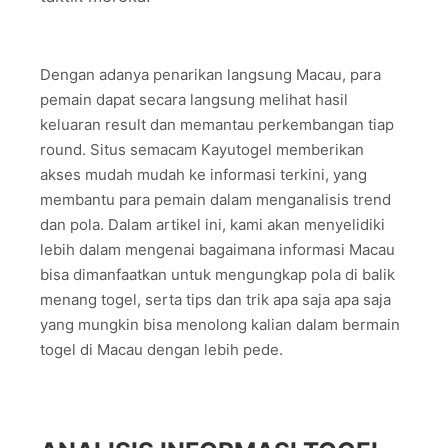
Dengan adanya penarikan langsung Macau, para
pemain dapat secara langsung melihat hasil
keluaran result dan memantau perkembangan tiap
round. Situs semacam Kayutogel memberikan
akses mudah mudah ke informasi terkini, yang
membantu para pemain dalam menganalisis trend
dan pola. Dalam artikel ini, kami akan menyelidiki
lebih dalam mengenai bagaimana informasi Macau
bisa dimanfaatkan untuk mengungkap pola di balik
menang togel, serta tips dan trik apa saja apa saja
yang mungkin bisa menolong kalian dalam bermain
togel di Macau dengan lebih pede.