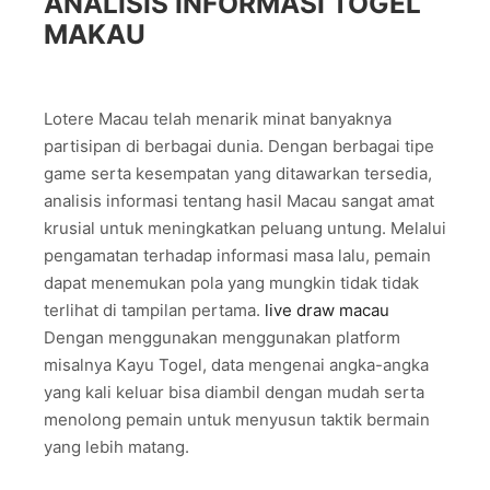
ANALISIS INFORMASI TOGEL
MAKAU
Lotere Macau telah menarik minat banyaknya
partisipan di berbagai dunia. Dengan berbagai tipe
game serta kesempatan yang ditawarkan tersedia,
analisis informasi tentang hasil Macau sangat amat
krusial untuk meningkatkan peluang untung. Melalui
pengamatan terhadap informasi masa lalu, pemain
dapat menemukan pola yang mungkin tidak tidak
terlihat di tampilan pertama.
live draw macau
Dengan menggunakan menggunakan platform
misalnya Kayu Togel, data mengenai angka-angka
yang kali keluar bisa diambil dengan mudah serta
menolong pemain untuk menyusun taktik bermain
yang lebih matang.