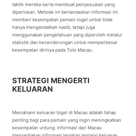
taktik mereka serta membuat penyesuaian yang
diperlukan. Metode ini berlandaskan informasi ini
memberi kesempatan pemain togel untuk tidak
hanya mengandalkan nasib, tetapi juga
menggunakan pengetahuan yang diperoleh melalui
statistik dan kecenderungan untuk memperbesar
kesempatan dirinya pada Toto Macau.
STRATEGI MENGERTI
KELUARAN
Memahami keluaran togel di Macau adalah tahap
penting bagi para pemain yang ingin meningkatkan
kesempatan untung. Informasi dari Macau
menyediakan informasi lengkap tentang keluaran