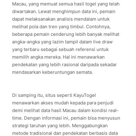
Macau, yang memuat semua hasil togel yang telah
diwartakan. Lewat menghimpun data ini, pemain
dapat melaksanakan analisis mendalam untuk
melihat pola dan tren yang timbul. Contohnya,
beberapa pemain cenderung lebih banyak melihat
angka-angka yang lazim tampil dalam live draw
yang terbaru sebagai sebuah referensi untuk
memilih angka mereka. Hal ini menawarkan
pendekatan yang lebih rasional daripada sekadar
mendasarkan keberuntungan semata.
Di samping itu, situs seperti KayuTogel
menawarkan akses mudah kepada para penjudi
demi melihat data hasil Macau dalam kondisi real-
time. Dengan informasi ini, pemain bisa menyusun
strategi taruhan yang lebih. Menggabungkan
metode tradisional dan pendekatan berbasis data