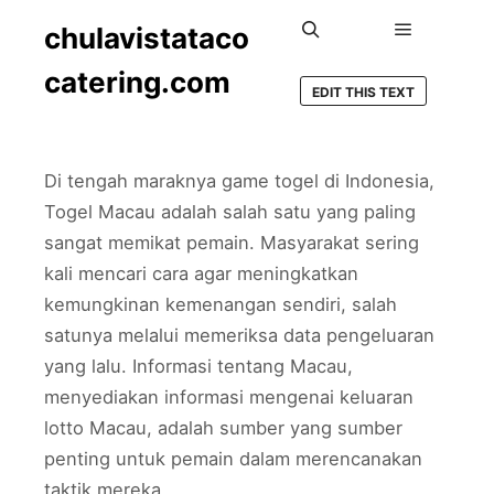
chulavistataco
Main men
Search
catering.com
EDIT THIS TEXT
Di tengah maraknya game togel di Indonesia,
Togel Macau adalah salah satu yang paling
sangat memikat pemain. Masyarakat sering
kali mencari cara agar meningkatkan
kemungkinan kemenangan sendiri, salah
satunya melalui memeriksa data pengeluaran
yang lalu. Informasi tentang Macau,
menyediakan informasi mengenai keluaran
lotto Macau, adalah sumber yang sumber
penting untuk pemain dalam merencanakan
taktik mereka.