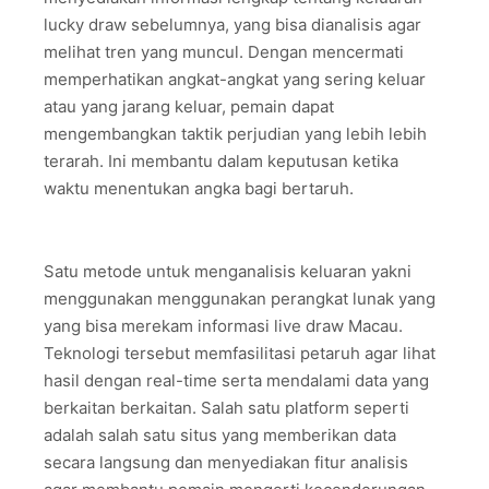
lucky draw sebelumnya, yang bisa dianalisis agar
melihat tren yang muncul. Dengan mencermati
memperhatikan angkat-angkat yang sering keluar
atau yang jarang keluar, pemain dapat
mengembangkan taktik perjudian yang lebih lebih
terarah. Ini membantu dalam keputusan ketika
waktu menentukan angka bagi bertaruh.
Satu metode untuk menganalisis keluaran yakni
menggunakan menggunakan perangkat lunak yang
yang bisa merekam informasi live draw Macau.
Teknologi tersebut memfasilitasi petaruh agar lihat
hasil dengan real-time serta mendalami data yang
berkaitan berkaitan. Salah satu platform seperti
adalah salah satu situs yang memberikan data
secara langsung dan menyediakan fitur analisis