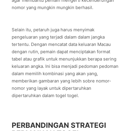
agar membantu pemain mengerti kecenderungan
nomor yang mungkin mungkin berhasil.
Selain itu, petaruh juga harus menyimak
pengeluaran yang terjadi dalam dalam jangka
tertentu. Dengan mencatat data keluaran Macau
dengan rutin, pemain dapat menciptakan format
tabel atau grafik untuk menunjukkan berapa sering
keluaran angka. Ini bisa menjadi pedoman pedoman
dalam memilih kombinasi yang akan yang,
memberikan gambaran yang lebih sobre nomor-
nomor yang layak untuk dipertaruhkan
dipertaruhkan dalam togel togel.
PERBANDINGAN STRATEGI