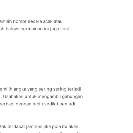
emilih nomor secara acak atau
h bahwa permainan ini juga soal
emilih angka yang sering sering terjadi
n. Usahakan untuk mengambil gabungan
erbagi dengan lebih sedikit penjudi.
k terdapat jaminan jika pola itu akan