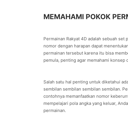
MEMAHAMI POKOK PER
Permainan Rakyat 4D adalah sebuah set p
nomor dengan harapan dapat menentukan ko
permainan tersebut karena itu bisa mem
pemula, penting agar memahami konsep d
Salah satu hal penting untuk diketahui ad
sembilan sembilan sembilan sembilan. Pe
contohnya memanfaatkan nomor keberunt
mempelajari pola angka yang keluar, An
permainan.