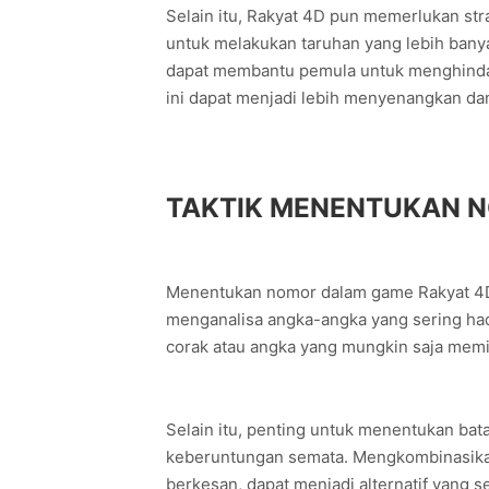
Selain itu, Rakyat 4D pun memerlukan str
untuk melakukan taruhan yang lebih bany
dapat membantu pemula untuk menghindar
ini dapat menjadi lebih menyenangkan dan
TAKTIK MENENTUKAN 
Menentukan nomor dalam game Rakyat 4D b
menganalisa angka-angka yang sering had
corak atau angka yang mungkin saja memil
Selain itu, penting untuk menentukan bat
keberuntungan semata. Mengkombinasikan 
berkesan, dapat menjadi alternatif yang 