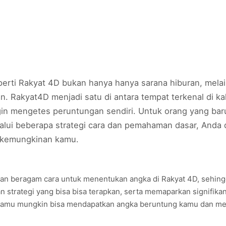
erti Rakyat 4D bukan hanya hanya sarana hiburan, melai
an. Rakyat4D menjadi satu di antara tempat terkenal di 
gin mengetes peruntungan sendiri. Untuk orang yang ba
elalui beberapa strategi cara dan pemahaman dasar, Anda 
 kemungkinan kamu.
aikan beragam cara untuk menentukan angka di Rakyat 4D, sehi
n strategi yang bisa bisa terapkan, serta memaparkan signifikan
kamu mungkin bisa mendapatkan angka beruntung kamu dan me