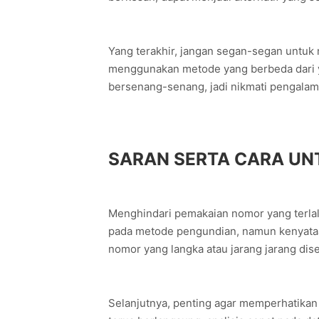
Yang terakhir, jangan segan-segan untuk
menggunakan metode yang berbeda dari y
bersenang-senang, jadi nikmati pengalam
SARAN SERTA CARA UN
Menghindari pemakaian nomor yang terlalu 
pada metode pengundian, namun kenyata
nomor yang langka atau jarang jarang dise
Selanjutnya, penting agar memperhatikan s