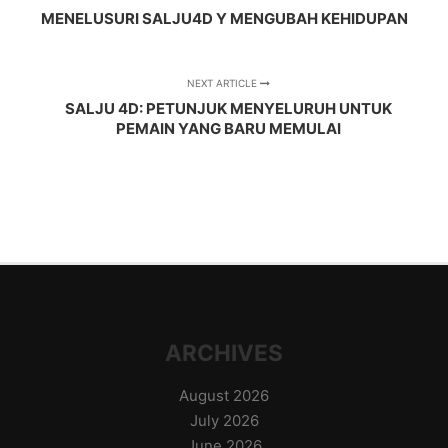
MENELUSURI SALJU4D Y MENGUBAH KEHIDUPAN
NEXT ARTICLE
SALJU 4D: PETUNJUK MENYELURUH UNTUK
PEMAIN YANG BARU MEMULAI
ARCHIVES
August 2026
July 2026
June 2026