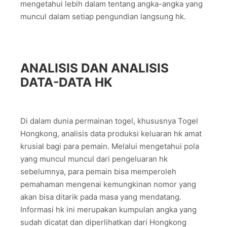
mengetahui lebih dalam tentang angka-angka yang
muncul dalam setiap pengundian langsung hk.
ANALISIS DAN ANALISIS
DATA-DATA HK
Di dalam dunia permainan togel, khususnya Togel
Hongkong, analisis data produksi keluaran hk amat
krusial bagi para pemain. Melalui mengetahui pola
yang muncul muncul dari pengeluaran hk
sebelumnya, para pemain bisa memperoleh
pemahaman mengenai kemungkinan nomor yang
akan bisa ditarik pada masa yang mendatang.
Informasi hk ini merupakan kumpulan angka yang
sudah dicatat dan diperlihatkan dari Hongkong