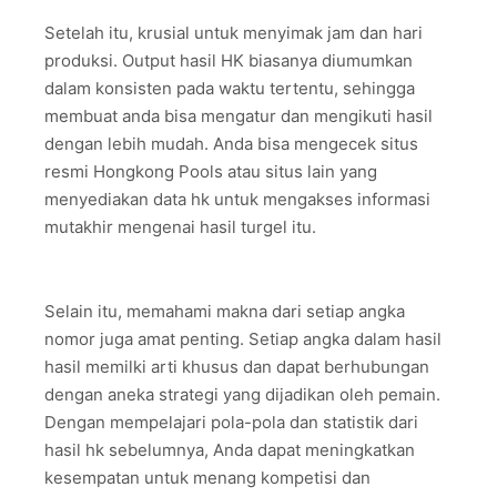
Setelah itu, krusial untuk menyimak jam dan hari
produksi. Output hasil HK biasanya diumumkan
dalam konsisten pada waktu tertentu, sehingga
membuat anda bisa mengatur dan mengikuti hasil
dengan lebih mudah. Anda bisa mengecek situs
resmi Hongkong Pools atau situs lain yang
menyediakan data hk untuk mengakses informasi
mutakhir mengenai hasil turgel itu.
Selain itu, memahami makna dari setiap angka
nomor juga amat penting. Setiap angka dalam hasil
hasil memilki arti khusus dan dapat berhubungan
dengan aneka strategi yang dijadikan oleh pemain.
Dengan mempelajari pola-pola dan statistik dari
hasil hk sebelumnya, Anda dapat meningkatkan
kesempatan untuk menang kompetisi dan