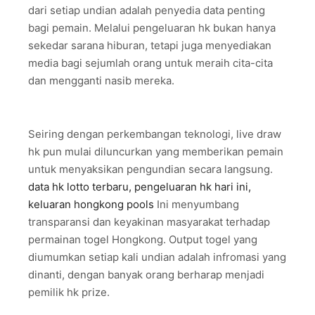
dari setiap undian adalah penyedia data penting
bagi pemain. Melalui pengeluaran hk bukan hanya
sekedar sarana hiburan, tetapi juga menyediakan
media bagi sejumlah orang untuk meraih cita-cita
dan mengganti nasib mereka.
Seiring dengan perkembangan teknologi, live draw
hk pun mulai diluncurkan yang memberikan pemain
untuk menyaksikan pengundian secara langsung.
data hk lotto terbaru, pengeluaran hk hari ini,
keluaran hongkong pools
Ini menyumbang
transparansi dan keyakinan masyarakat terhadap
permainan togel Hongkong. Output togel yang
diumumkan setiap kali undian adalah infromasi yang
dinanti, dengan banyak orang berharap menjadi
pemilik hk prize.