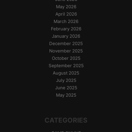
May 2026
April 2026
March 2026
February 2026
January 2026
December 2025
November 2025
October 2025
September 2025
August 2025
July 2025
June 2025
May 2025
CATEGORIES