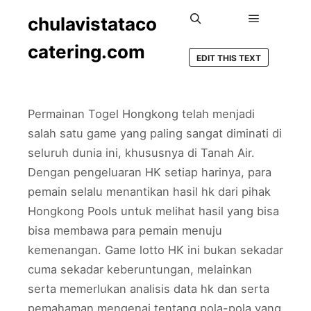
chulavistataco
Main men
Search
catering.com
EDIT THIS TEXT
Permainan Togel Hongkong telah menjadi
salah satu game yang paling sangat diminati di
seluruh dunia ini, khususnya di Tanah Air.
Dengan pengeluaran HK setiap harinya, para
pemain selalu menantikan hasil hk dari pihak
Hongkong Pools untuk melihat hasil yang bisa
bisa membawa para pemain menuju
kemenangan. Game lotto HK ini bukan sekadar
cuma sekadar keberuntungan, melainkan
serta memerlukan analisis data hk dan serta
pemahaman mengenai tentang pola-pola yang