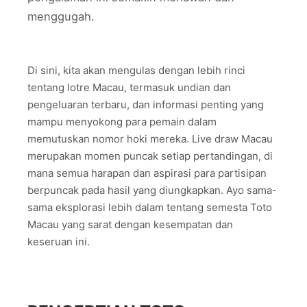
menggugah.
Di sini, kita akan mengulas dengan lebih rinci
tentang lotre Macau, termasuk undian dan
pengeluaran terbaru, dan informasi penting yang
mampu menyokong para pemain dalam
memutuskan nomor hoki mereka. Live draw Macau
merupakan momen puncak setiap pertandingan, di
mana semua harapan dan aspirasi para partisipan
berpuncak pada hasil yang diungkapkan. Ayo sama-
sama eksplorasi lebih dalam tentang semesta Toto
Macau yang sarat dengan kesempatan dan
keseruan ini.