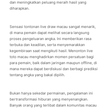
dan meningkatkan peluang meraih hasil yang
diharapkan.
Sensasi tontonan live draw macau sangat menarik,
di mana pemain dapat melihat secara langsung
proses pengeluaran angka. Ini memberikan rasa
terbuka dan keadilan, serta menyemarakkan
kegembiraan saat mengikuti hasil. Menonton live
toto macau menghadirkan momen persatuan bagi
para pemain, baik dalam jaringan maupun offline, di
mana mereka dapat berdiskusi dan berbagi prediksi
tentang angka yang bakal dipilih.
Bukan hanya sekedar permainan, pengalaman ini
bertransformasi hiburan yang menyenangkan.
Banyak orang yang terlibat dalam komunitas macau