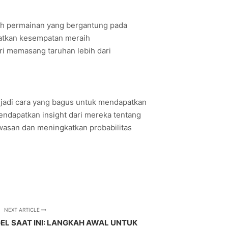
ah permainan yang bergantung pada
katkan kesempatan meraih
ri memasang taruhan lebih dari
 jadi cara yang bagus untuk mendapatkan
endapatkan insight dari mereka tentang
wasan dan meningkatkan probabilitas
NEXT ARTICLE
L SAAT INI: LANGKAH AWAL UNTUK