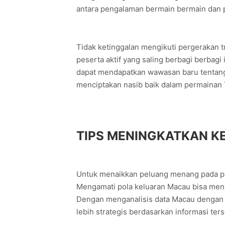
antara pengalaman bermain bermain dan 
Tidak ketinggalan mengikuti pergerakan t
peserta aktif yang saling berbagi berbagi
dapat mendapatkan wawasan baru tentang 
menciptakan nasib baik dalam permainan
TIPS MENINGKATKAN 
Untuk menaikkan peluang menang pada per
Mengamati pola keluaran Macau bisa meny
Dengan menganalisis data Macau dengan r
lebih strategis berdasarkan informasi ters