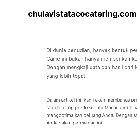
chulavistatacocatering.com
Di dunia perjudian, banyak bentuk pe
Game ini bukan hanya memberikan ke
Dengan mengkaji data dan hasil dar
yang lebih tepat.
Dalam artikel ini, kami akan membahas p
tahu tentang prediksi Toto Macau untuk ha
mengoptimalkan peluang Anda. Dengan s
Anda dalam permainan ini.