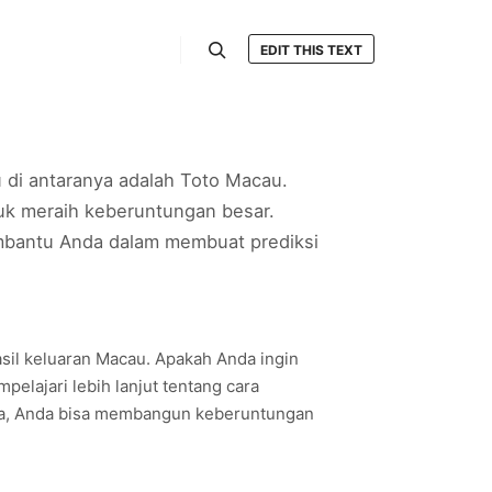
EDIT THIS TEXT
Search
u di antaranya adalah Toto Macau.
uk meraih keberuntungan besar.
mbantu Anda dalam membuat prediksi
sil keluaran Macau. Apakah Anda ingin
lajari lebih lanjut tentang cara
ta, Anda bisa membangun keberuntungan