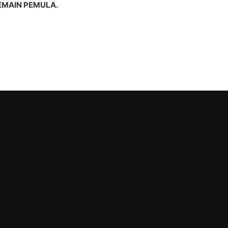
EMAIN PEMULA.