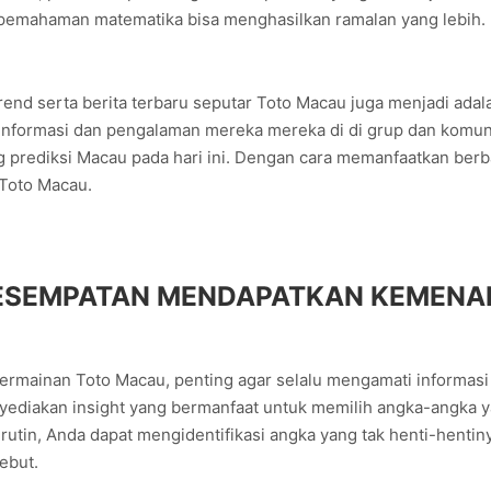
pemahaman matematika bisa menghasilkan ramalan yang lebih.
rend serta berita terbaru seputar Toto Macau juga menjadi adal
 informasi dan pengalaman mereka mereka di di grup dan komunit
prediksi Macau pada hari ini. Dengan cara memanfaatkan berb
 Toto Macau.
KESEMPATAN MENDAPATKAN KEMEN
mainan Toto Macau, penting agar selalu mengamati informasi d
ediakan insight yang bermanfaat untuk memilih angka-angka ya
utin, Anda dapat mengidentifikasi angka yang tak henti-henti
ebut.