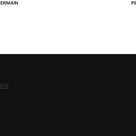
BERMAIN
P
IES