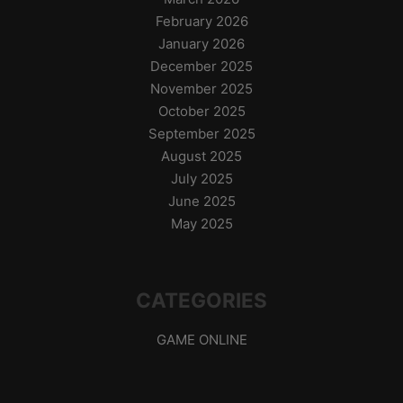
February 2026
January 2026
December 2025
November 2025
October 2025
September 2025
August 2025
July 2025
June 2025
May 2025
CATEGORIES
GAME ONLINE