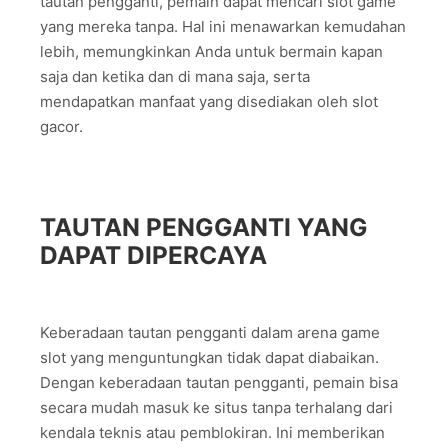
tautan pengganti, pemain dapat mencari slot game
yang mereka tanpa. Hal ini menawarkan kemudahan
lebih, memungkinkan Anda untuk bermain kapan
saja dan ketika dan di mana saja, serta
mendapatkan manfaat yang disediakan oleh slot
gacor.
TAUTAN PENGGANTI YANG
DAPAT DIPERCAYA
Keberadaan tautan pengganti dalam arena game
slot yang menguntungkan tidak dapat diabaikan.
Dengan keberadaan tautan pengganti, pemain bisa
secara mudah masuk ke situs tanpa terhalang dari
kendala teknis atau pemblokiran. Ini memberikan