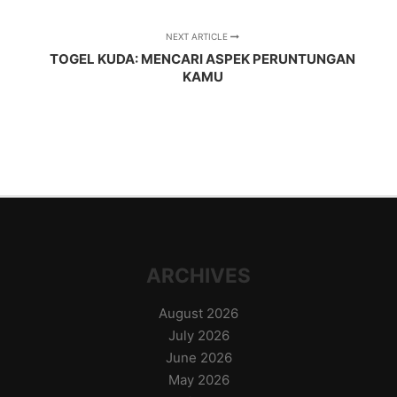
NEXT ARTICLE
TOGEL KUDA: MENCARI ASPEK PERUNTUNGAN
KAMU
ARCHIVES
August 2026
July 2026
June 2026
May 2026