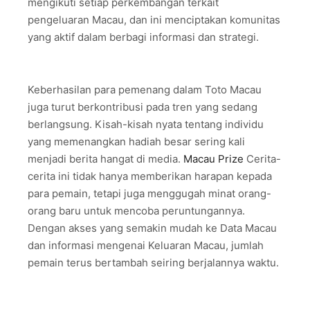
mengikuti setiap perkembangan terkait
pengeluaran Macau, dan ini menciptakan komunitas
yang aktif dalam berbagi informasi dan strategi.
Keberhasilan para pemenang dalam Toto Macau
juga turut berkontribusi pada tren yang sedang
berlangsung. Kisah-kisah nyata tentang individu
yang memenangkan hadiah besar sering kali
menjadi berita hangat di media.
Macau Prize
Cerita-
cerita ini tidak hanya memberikan harapan kepada
para pemain, tetapi juga menggugah minat orang-
orang baru untuk mencoba peruntungannya.
Dengan akses yang semakin mudah ke Data Macau
dan informasi mengenai Keluaran Macau, jumlah
pemain terus bertambah seiring berjalannya waktu.