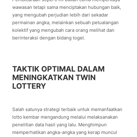
wawasan tetapi sama menciptakan hubungan baik,
yang mengubah perjudian lebih dari sekadar
permainan angka, melainkan sebuah petualangan
kolektif yang mengubah cara orang melihat dan
berinteraksi dengan bidang togel.
TAKTIK OPTIMAL DALAM
MENINGKATKAN TWIN
LOTTERY
Salah satunya strategi terbaik untuk memanfaatkan
lotto kembar mengandung melalui melaksanakan
penelitian data hasil yang lalu. Menghimpun
memperhatikan angka-angka yang kerap muncul