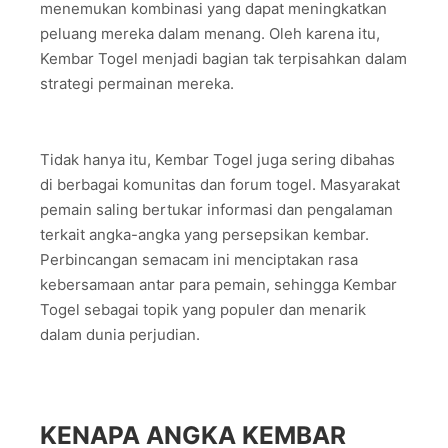
menemukan kombinasi yang dapat meningkatkan
peluang mereka dalam menang. Oleh karena itu,
Kembar Togel menjadi bagian tak terpisahkan dalam
strategi permainan mereka.
Tidak hanya itu, Kembar Togel juga sering dibahas
di berbagai komunitas dan forum togel. Masyarakat
pemain saling bertukar informasi dan pengalaman
terkait angka-angka yang persepsikan kembar.
Perbincangan semacam ini menciptakan rasa
kebersamaan antar para pemain, sehingga Kembar
Togel sebagai topik yang populer dan menarik
dalam dunia perjudian.
KENAPA ANGKA KEMBAR