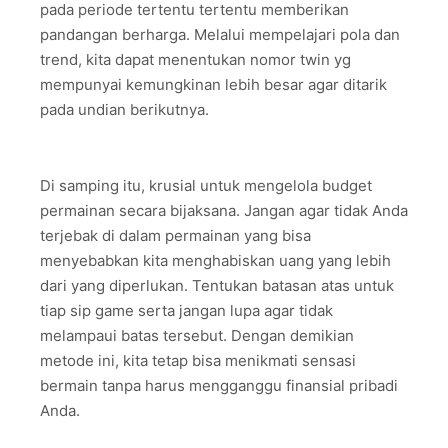
pada periode tertentu tertentu memberikan
pandangan berharga. Melalui mempelajari pola dan
trend, kita dapat menentukan nomor twin yg
mempunyai kemungkinan lebih besar agar ditarik
pada undian berikutnya.
Di samping itu, krusial untuk mengelola budget
permainan secara bijaksana. Jangan agar tidak Anda
terjebak di dalam permainan yang bisa
menyebabkan kita menghabiskan uang yang lebih
dari yang diperlukan. Tentukan batasan atas untuk
tiap sip game serta jangan lupa agar tidak
melampaui batas tersebut. Dengan demikian
metode ini, kita tetap bisa menikmati sensasi
bermain tanpa harus mengganggu finansial pribadi
Anda.