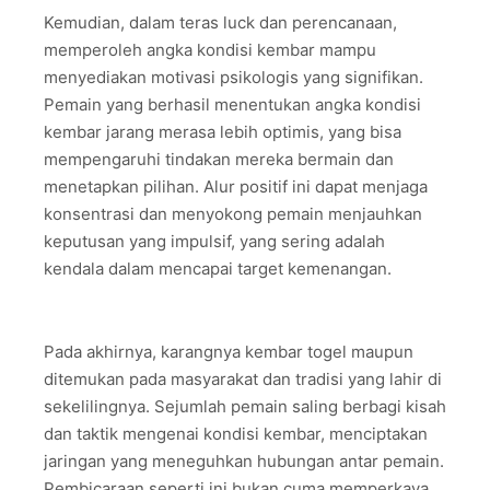
Kemudian, dalam teras luck dan perencanaan,
memperoleh angka kondisi kembar mampu
menyediakan motivasi psikologis yang signifikan.
Pemain yang berhasil menentukan angka kondisi
kembar jarang merasa lebih optimis, yang bisa
mempengaruhi tindakan mereka bermain dan
menetapkan pilihan. Alur positif ini dapat menjaga
konsentrasi dan menyokong pemain menjauhkan
keputusan yang impulsif, yang sering adalah
kendala dalam mencapai target kemenangan.
Pada akhirnya, karangnya kembar togel maupun
ditemukan pada masyarakat dan tradisi yang lahir di
sekelilingnya. Sejumlah pemain saling berbagi kisah
dan taktik mengenai kondisi kembar, menciptakan
jaringan yang meneguhkan hubungan antar pemain.
Pembicaraan seperti ini bukan cuma memperkaya