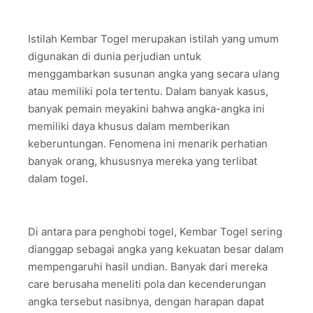
Istilah Kembar Togel merupakan istilah yang umum
digunakan di dunia perjudian untuk
menggambarkan susunan angka yang secara ulang
atau memiliki pola tertentu. Dalam banyak kasus,
banyak pemain meyakini bahwa angka-angka ini
memiliki daya khusus dalam memberikan
keberuntungan. Fenomena ini menarik perhatian
banyak orang, khususnya mereka yang terlibat
dalam togel.
Di antara para penghobi togel, Kembar Togel sering
dianggap sebagai angka yang kekuatan besar dalam
mempengaruhi hasil undian. Banyak dari mereka
care berusaha meneliti pola dan kecenderungan
angka tersebut nasibnya, dengan harapan dapat