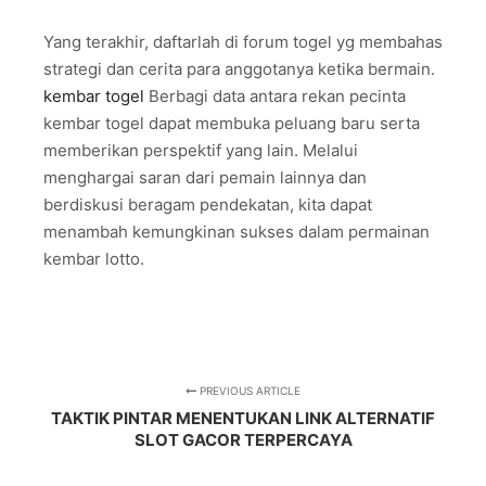
Yang terakhir, daftarlah di forum togel yg membahas
strategi dan cerita para anggotanya ketika bermain.
kembar togel
Berbagi data antara rekan pecinta
kembar togel dapat membuka peluang baru serta
memberikan perspektif yang lain. Melalui
menghargai saran dari pemain lainnya dan
berdiskusi beragam pendekatan, kita dapat
menambah kemungkinan sukses dalam permainan
kembar lotto.
PREVIOUS ARTICLE
TAKTIK PINTAR MENENTUKAN LINK ALTERNATIF
SLOT GACOR TERPERCAYA