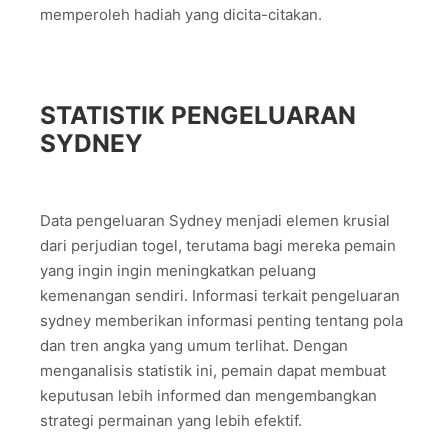
memperoleh hadiah yang dicita-citakan.
STATISTIK PENGELUARAN
SYDNEY
Data pengeluaran Sydney menjadi elemen krusial
dari perjudian togel, terutama bagi mereka pemain
yang ingin ingin meningkatkan peluang
kemenangan sendiri. Informasi terkait pengeluaran
sydney memberikan informasi penting tentang pola
dan tren angka yang umum terlihat. Dengan
menganalisis statistik ini, pemain dapat membuat
keputusan lebih informed dan mengembangkan
strategi permainan yang lebih efektif.