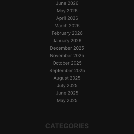
June 2026
May 2026
April 2026
March 2026
February 2026
January 2026
December 2025
November 2025
October 2025
September 2025
August 2025
July 2025
June 2025
May 2025
CATEGORIES