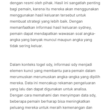
dengan resmi oleh pihak. Hasil ini sangatlah penting
bagi pemain, karena itu mereka akan menggunakan
menggunakan hasil keluaran tersebut untuk
membuat strategi yang lebih baik. Dengan
memanfaatkan informasi hasil keluaran sydney,
pemain dapat mendapatkan wawasan soal angka-
angka yang banyak muncul maupun angka yang
tidak sering keluar.
Dalam konteks togel sdy, informasi sdy menjadi
elemen kunci yang membantu para pemain dalam
merumuskan merumuskan angka-angka yang dipilih
mereka. Data ini mencakup rekaman pengeluaran
yang lalu dan dapat digunakan untuk analisa.
Dengan cara memahami dan menyimpan data sdy,
beberapa pemain berharap bisa meningkatkan
peluang mereka untuk meraih kemenangan dan