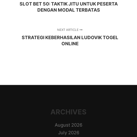
SLOT BET 50: TAKTIK JITU UNTUK PESERTA
DENGAN MODAL TERBATAS
NEXT ARTICLE
STRATEGI KEBERHASILAN LUDOVIK TOGEL
ONLINE
ARCHIVES
August 2026
July 2026