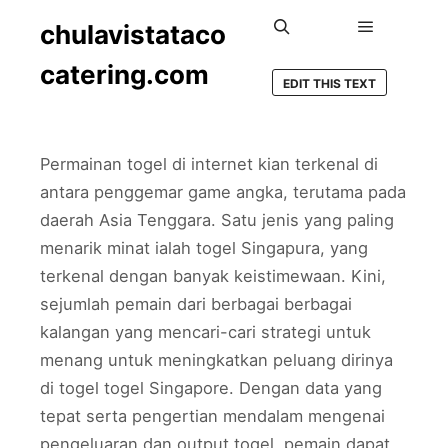
chulavistataco
Main men
Search
catering.com
EDIT THIS TEXT
Permainan togel di internet kian terkenal di
antara penggemar game angka, terutama pada
daerah Asia Tenggara. Satu jenis yang paling
menarik minat ialah togel Singapura, yang
terkenal dengan banyak keistimewaan. Kini,
sejumlah pemain dari berbagai berbagai
kalangan yang mencari-cari strategi untuk
menang untuk meningkatkan peluang dirinya
di togel togel Singapore. Dengan data yang
tepat serta pengertian mendalam mengenai
pengeluaran dan output togel, pemain dapat