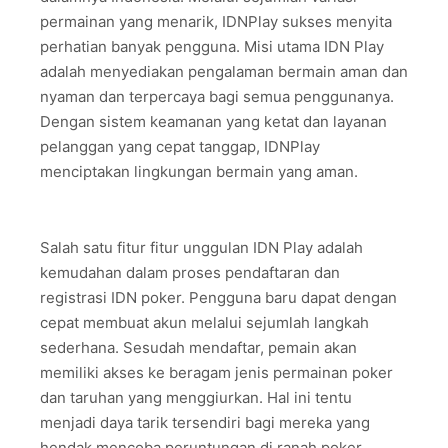
permainan yang menarik, IDNPlay sukses menyita
perhatian banyak pengguna. Misi utama IDN Play
adalah menyediakan pengalaman bermain aman dan
nyaman dan terpercaya bagi semua penggunanya.
Dengan sistem keamanan yang ketat dan layanan
pelanggan yang cepat tanggap, IDNPlay
menciptakan lingkungan bermain yang aman.
Salah satu fitur fitur unggulan IDN Play adalah
kemudahan dalam proses pendaftaran dan
registrasi IDN poker. Pengguna baru dapat dengan
cepat membuat akun melalui sejumlah langkah
sederhana. Sesudah mendaftar, pemain akan
memiliki akses ke beragam jenis permainan poker
dan taruhan yang menggiurkan. Hal ini tentu
menjadi daya tarik tersendiri bagi mereka yang
hendak mencoba peruntungan di ranah poker