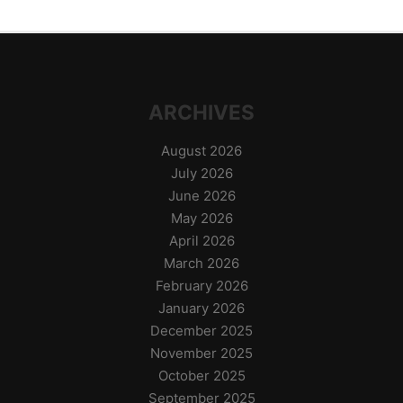
ARCHIVES
August 2026
July 2026
June 2026
May 2026
April 2026
March 2026
February 2026
January 2026
December 2025
November 2025
October 2025
September 2025