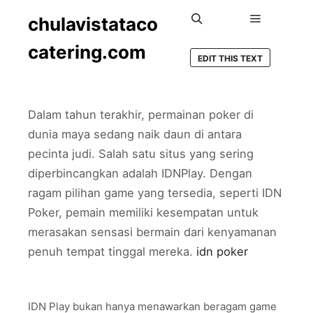
chulavistataco
Main men
Search
catering.com
EDIT THIS TEXT
Dalam tahun terakhir, permainan poker di
dunia maya sedang naik daun di antara
pecinta judi. Salah satu situs yang sering
diperbincangkan adalah IDNPlay. Dengan
ragam pilihan game yang tersedia, seperti IDN
Poker, pemain memiliki kesempatan untuk
merasakan sensasi bermain dari kenyamanan
penuh tempat tinggal mereka.
idn poker
IDN Play bukan hanya menawarkan beragam game