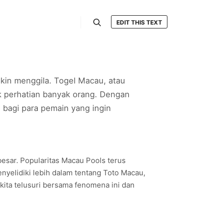
EDIT THIS TEXT
Search
kin menggila. Togel Macau, atau
k perhatian banyak orang. Dengan
g bagi para pemain yang ingin
esar. Popularitas Macau Pools terus
enyelidiki lebih dalam tentang Toto Macau,
 kita telusuri bersama fenomena ini dan