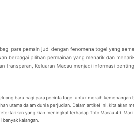
 bagi para pemain judi dengan fenomena togel yang sema
an berbagai pilihan permainan yang menarik dan menari
 dan transparan, Keluaran Macau menjadi informasi pentin
uang baru bagi para pecinta togel untuk meraih kemenangan b
an utama dalam dunia perjudian. Dalam artikel ini, kita akan m
n ketertarikan yang kian meningkat terhadap Toto Macau 4d. Mari
i banyak kalangan.