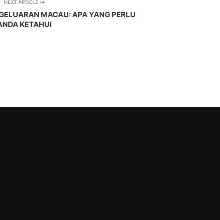
NEXT ARTICLE
GELUARAN MACAU: APA YANG PERLU
ANDA KETAHUI