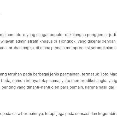
?
mainan lotere yang sangat populer di kalangan penggemar judi d
 wilayah administratif khusus di Tiongkok, yang dikenal dengan
pada taruhan angka, di mana pemain memprediksi serangkaian a
g taruhan pada berbagai jenis permainan, termasuk Toto Maca
erbeda, namun intinya tetap sama, yaitu memprediksi angka yan
penting yang dinanti-nanti oleh para pemain, karena hasil dari
k pada cara bermainnya, tetapi juga pada sensasi dan kegembi