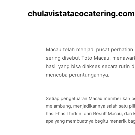
chulavistatacocatering.com
Macau telah menjadi pusat perhatian
sering disebut Toto Macau, menawark
hasil yang bisa diakses secara rutin
mencoba peruntungannya.
Setiap pengeluaran Macau memberikan pel
melambung, menjadikannya salah satu pilih
hasil-hasil terkini dari Result Macau, da
apa yang membuatnya begitu menarik bag