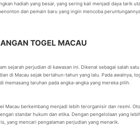
n hadiah yang besar, yang sering kali menjadi daya tarik uta
enonton dan pemain baru yang ingin mencoba peruntungannya d
BANGAN TOGEL MACAU
m sejarah perjudian di kawasan ini. Dikenal sebagai salah satu
dian di Macau sejak bertahun-tahun yang lalu. Pada awalnya, to
njudi memasang taruhan pada angka-angka yang mereka pilih.
el Macau berkembang menjadi lebih terorganisir dan resmi. Ot
engan standar hukum dan etika. Dengan pengelolaan yang lebih
ris, yang mencari pengalaman perjudian yang menarik.