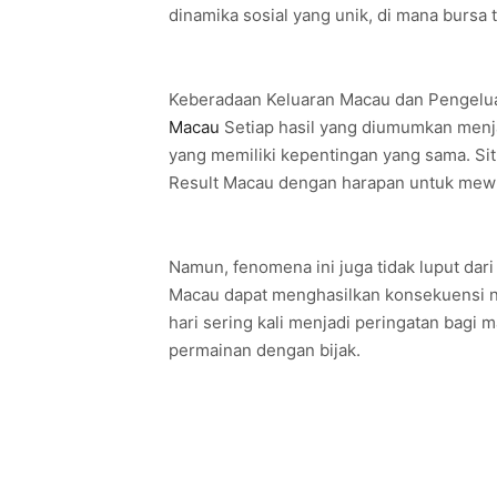
dinamika sosial yang unik, di mana bursa
Keberadaan Keluaran Macau dan Pengeluara
Macau
Setiap hasil yang diumumkan menja
yang memiliki kepentingan yang sama. Si
Result Macau dengan harapan untuk mew
Namun, fenomena ini juga tidak luput da
Macau dapat menghasilkan konsekuensi ne
hari sering kali menjadi peringatan bagi
permainan dengan bijak.