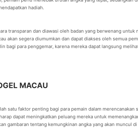
 mendapatkan hadiah.
ara transparan dan diawasi oleh badan yang berwenang untuk m
cau akan segera diumumkan dan dapat diakses oleh semua pemain
in bagi para penggemar, karena mereka dapat langsung melihat
TOGEL MACAU
salah satu faktor penting bagi para pemain dalam merencanakan
rharap dapat meningkatkan peluang mereka untuk memenangkan
n gambaran tentang kemungkinan angka yang akan muncul di p