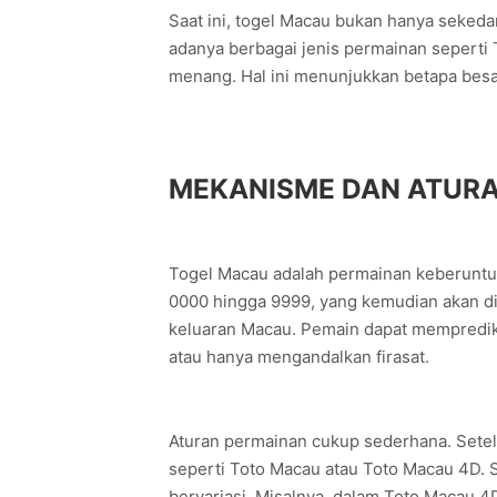
Saat ini, togel Macau bukan hanya sekeda
adanya berbagai jenis permainan seperti
menang. Hal ini menunjukkan betapa besa
MEKANISME DAN ATUR
Togel Macau adalah permainan keberuntun
0000 hingga 9999, yang kemudian akan d
keluaran Macau. Pemain dapat memprediks
atau hanya mengandalkan firasat.
Aturan permainan cukup sederhana. Setel
seperti Toto Macau atau Toto Macau 4D. 
bervariasi. Misalnya, dalam Toto Macau 