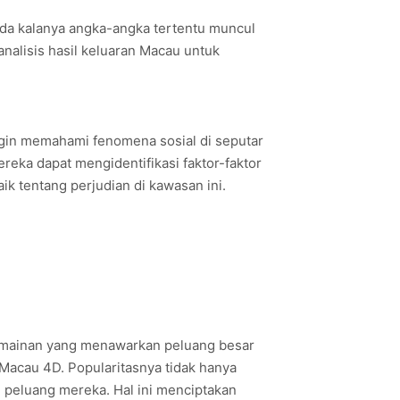
 ada kalanya angka-angka tertentu muncul
analisis hasil keluaran Macau untuk
 ingin memahami fenomena sosial di seputar
eka dapat mengidentifikasi faktor-faktor
 tentang perjudian di kawasan ini.
ermainan yang menawarkan peluang besar
 Macau 4D. Popularitasnya tidak hanya
 peluang mereka. Hal ini menciptakan