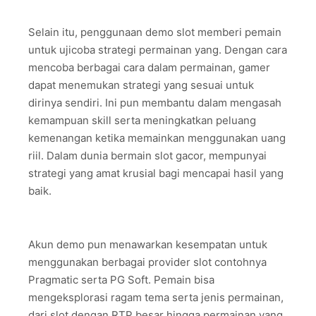
Selain itu, penggunaan demo slot memberi pemain
untuk ujicoba strategi permainan yang. Dengan cara
mencoba berbagai cara dalam permainan, gamer
dapat menemukan strategi yang sesuai untuk
dirinya sendiri. Ini pun membantu dalam mengasah
kemampuan skill serta meningkatkan peluang
kemenangan ketika memainkan menggunakan uang
riil. Dalam dunia bermain slot gacor, mempunyai
strategi yang amat krusial bagi mencapai hasil yang
baik.
Akun demo pun menawarkan kesempatan untuk
menggunakan berbagai provider slot contohnya
Pragmatic serta PG Soft. Pemain bisa
mengeksplorasi ragam tema serta jenis permainan,
dari slot dengan RTP besar hingga permainan yang