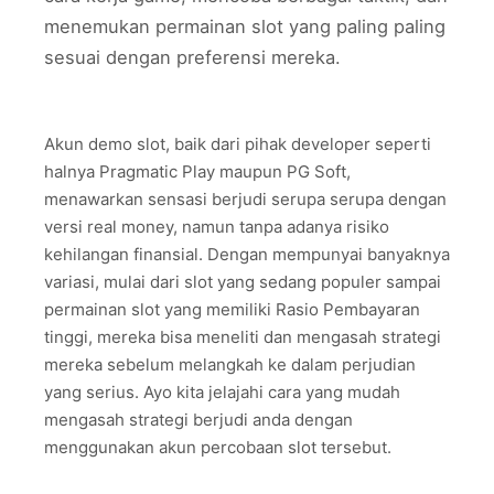
menemukan permainan slot yang paling paling
sesuai dengan preferensi mereka.
Akun demo slot, baik dari pihak developer seperti
halnya Pragmatic Play maupun PG Soft,
menawarkan sensasi berjudi serupa serupa dengan
versi real money, namun tanpa adanya risiko
kehilangan finansial. Dengan mempunyai banyaknya
variasi, mulai dari slot yang sedang populer sampai
permainan slot yang memiliki Rasio Pembayaran
tinggi, mereka bisa meneliti dan mengasah strategi
mereka sebelum melangkah ke dalam perjudian
yang serius. Ayo kita jelajahi cara yang mudah
mengasah strategi berjudi anda dengan
menggunakan akun percobaan slot tersebut.