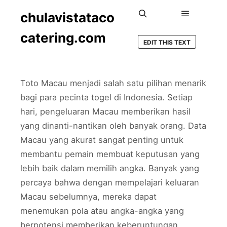
chulavistataco
Main men
Search
catering.com
EDIT THIS TEXT
Toto Macau menjadi salah satu pilihan menarik
bagi para pecinta togel di Indonesia. Setiap
hari, pengeluaran Macau memberikan hasil
yang dinanti-nantikan oleh banyak orang. Data
Macau yang akurat sangat penting untuk
membantu pemain membuat keputusan yang
lebih baik dalam memilih angka. Banyak yang
percaya bahwa dengan mempelajari keluaran
Macau sebelumnya, mereka dapat
menemukan pola atau angka-angka yang
berpotensi memberikan keberuntungan.