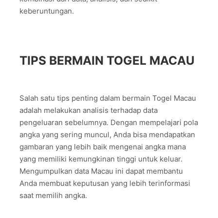
keberuntungan.
TIPS BERMAIN TOGEL MACAU
Salah satu tips penting dalam bermain Togel Macau
adalah melakukan analisis terhadap data
pengeluaran sebelumnya. Dengan mempelajari pola
angka yang sering muncul, Anda bisa mendapatkan
gambaran yang lebih baik mengenai angka mana
yang memiliki kemungkinan tinggi untuk keluar.
Mengumpulkan data Macau ini dapat membantu
Anda membuat keputusan yang lebih terinformasi
saat memilih angka.