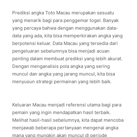
Prediksi angka Toto Macau merupakan sesuatu
yang menarik bagi para penggemar togel. Banyak
yang percaya bahwa dengan menggunakan data-
data yang ada, kita bisa memperkirakan angka yang
berpotensi keluar. Data Macau yang tersedia dari
pengeluaran sebelumnya bisa menjadi acuan
penting dalam membuat prediksi yang lebih akurat.
Dengan menganalisis pola angka yang sering
muncul dan angka yang jarang muncul, kita bisa
menyusun strategi permainan yang lebih baik.
Keluaran Macau menjadi referensi utama bagi para
pemain yang ingin mendapatkan hasil terbaik.
Melihat hasil-hasil sebelumnya, kita dapat mencoba
menjawab beberapa pertanyaan mengenai angka
mana yang mungkin akan muncul di periode