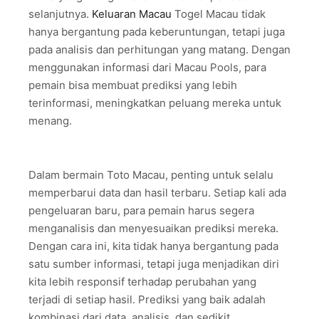
selanjutnya.
Keluaran Macau
Togel Macau tidak
hanya bergantung pada keberuntungan, tetapi juga
pada analisis dan perhitungan yang matang. Dengan
menggunakan informasi dari Macau Pools, para
pemain bisa membuat prediksi yang lebih
terinformasi, meningkatkan peluang mereka untuk
menang.
Dalam bermain Toto Macau, penting untuk selalu
memperbarui data dan hasil terbaru. Setiap kali ada
pengeluaran baru, para pemain harus segera
menganalisis dan menyesuaikan prediksi mereka.
Dengan cara ini, kita tidak hanya bergantung pada
satu sumber informasi, tetapi juga menjadikan diri
kita lebih responsif terhadap perubahan yang
terjadi di setiap hasil. Prediksi yang baik adalah
kombinasi dari data, analisis, dan sedikit