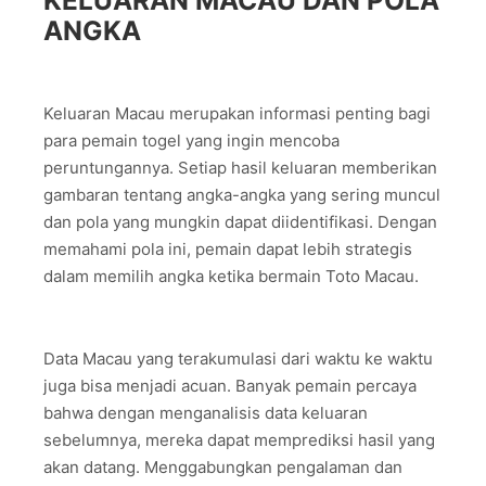
ANGKA
Keluaran Macau merupakan informasi penting bagi
para pemain togel yang ingin mencoba
peruntungannya. Setiap hasil keluaran memberikan
gambaran tentang angka-angka yang sering muncul
dan pola yang mungkin dapat diidentifikasi. Dengan
memahami pola ini, pemain dapat lebih strategis
dalam memilih angka ketika bermain Toto Macau.
Data Macau yang terakumulasi dari waktu ke waktu
juga bisa menjadi acuan. Banyak pemain percaya
bahwa dengan menganalisis data keluaran
sebelumnya, mereka dapat memprediksi hasil yang
akan datang. Menggabungkan pengalaman dan