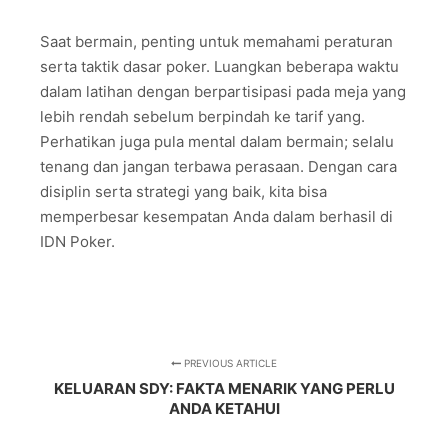
Saat bermain, penting untuk memahami peraturan
serta taktik dasar poker. Luangkan beberapa waktu
dalam latihan dengan berpartisipasi pada meja yang
lebih rendah sebelum berpindah ke tarif yang.
Perhatikan juga pula mental dalam bermain; selalu
tenang dan jangan terbawa perasaan. Dengan cara
disiplin serta strategi yang baik, kita bisa
memperbesar kesempatan Anda dalam berhasil di
IDN Poker.
PREVIOUS ARTICLE
KELUARAN SDY: FAKTA MENARIK YANG PERLU
ANDA KETAHUI