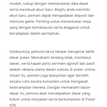
mudah, cukup dengan memasukkan data dasar
serta membuat akun baru. Begitu anda memiliki
akun baru, pemain dapat mengadakan deposit dan
memulai game. Penting untuk menentukan meja
yang dengan kemampuan serta anggaran untuk
beradaptasi dalam permainan.
Selanjutnya, pemula harus belajar mengenai taktik
dasar poker. Memahami tentang letak, membaca
lawan, serta kapan perlu bermain agresif dan pasif
adalah rahasia utama dalam sukses di poker online.
Selain itu, pemain juga dianjurkan agar berlatih
secara rutin secara konsisten untuk mengasah
keterampilan mereka. Dengan memahami dasar-
dasar ini, pemula akan mendapatkan dasar yang
kokoh untuk menjalani serta berkompetisi di Poker
IDN.