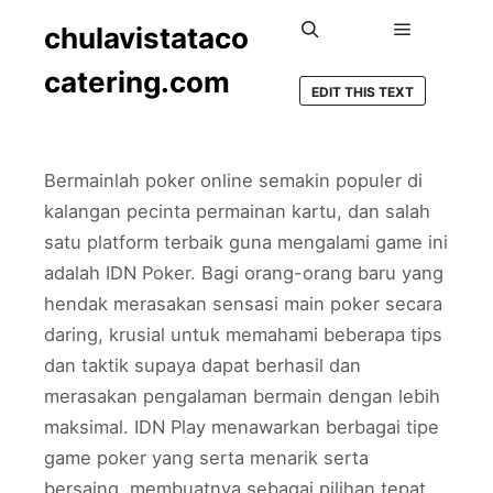
chulavistataco
Main men
Search
catering.com
EDIT THIS TEXT
Bermainlah poker online semakin populer di
kalangan pecinta permainan kartu, dan salah
satu platform terbaik guna mengalami game ini
adalah IDN Poker. Bagi orang-orang baru yang
hendak merasakan sensasi main poker secara
daring, krusial untuk memahami beberapa tips
dan taktik supaya dapat berhasil dan
merasakan pengalaman bermain dengan lebih
maksimal. IDN Play menawarkan berbagai tipe
game poker yang serta menarik serta
bersaing, membuatnya sebagai pilihan tepat