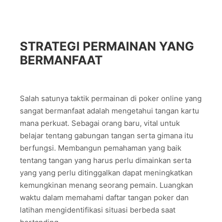
STRATEGI PERMAINAN YANG
BERMANFAAT
Salah satunya taktik permainan di poker online yang
sangat bermanfaat adalah mengetahui tangan kartu
mana perkuat. Sebagai orang baru, vital untuk
belajar tentang gabungan tangan serta gimana itu
berfungsi. Membangun pemahaman yang baik
tentang tangan yang harus perlu dimainkan serta
yang yang perlu ditinggalkan dapat meningkatkan
kemungkinan menang seorang pemain. Luangkan
waktu dalam memahami daftar tangan poker dan
latihan mengidentifikasi situasi berbeda saat