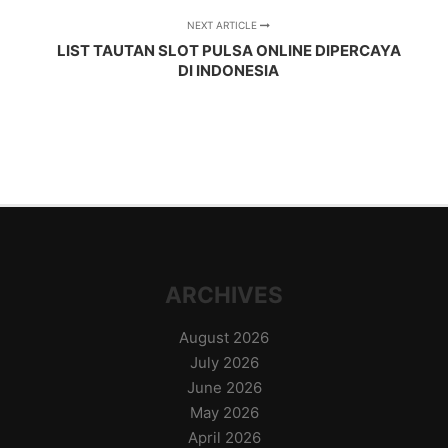
NEXT ARTICLE
LIST TAUTAN SLOT PULSA ONLINE DIPERCAYA
DI INDONESIA
ARCHIVES
August 2026
July 2026
June 2026
May 2026
April 2026