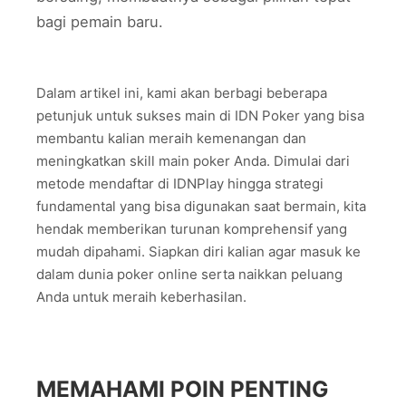
bagi pemain baru.
Dalam artikel ini, kami akan berbagi beberapa
petunjuk untuk sukses main di IDN Poker yang bisa
membantu kalian meraih kemenangan dan
meningkatkan skill main poker Anda. Dimulai dari
metode mendaftar di IDNPlay hingga strategi
fundamental yang bisa digunakan saat bermain, kita
hendak memberikan turunan komprehensif yang
mudah dipahami. Siapkan diri kalian agar masuk ke
dalam dunia poker online serta naikkan peluang
Anda untuk meraih keberhasilan.
MEMAHAMI POIN PENTING