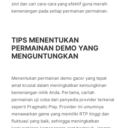
slot dan cari cara-cara yang efektif guna meraih
kemenangan pada setiap permainan permainan.
TIPS MENENTUKAN
PERMAINAN DEMO YANG
MENGUNTUNGKAN
Menentukan permainan demo gacor yang tepat
amat krusial dalam meningkatkan kemungkinan
kemenangan milik Anda. Pertama, carilah
permainan uji coba dari penyedia provider terkenal
seperti Pragmatic Play. Provider ini umumnya
menawarkan game yang memiliki RTP tinggi dan
fluktuasi yang baik, sehingga meningkatkan