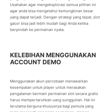
Usahakan agar mengeksplorasi semua pilihan ini
agar anda bisa mengetahui kemungkinan besar
yang dapat terjadi. Dengan strategi yang tepat, slot
gacor bisa jadi lebih mudah bagi Anda ketika
berpindah ke permainan nyata.
KELEBIHAN MENGGUNAKAN
ACCOUNT DEMO
Menggunakan akun percobaan menawarkan
kesempatan untuk player untuk merasakan
pengalaman bermain permainan slot secara gratis
harus mempertaruhkan uang sungguhan. Hal ini
terutama berguna khususnya bagi pemula yang