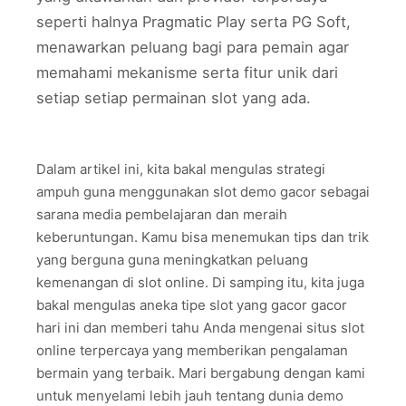
seperti halnya Pragmatic Play serta PG Soft,
menawarkan peluang bagi para pemain agar
memahami mekanisme serta fitur unik dari
setiap setiap permainan slot yang ada.
Dalam artikel ini, kita bakal mengulas strategi
ampuh guna menggunakan slot demo gacor sebagai
sarana media pembelajaran dan meraih
keberuntungan. Kamu bisa menemukan tips dan trik
yang berguna guna meningkatkan peluang
kemenangan di slot online. Di samping itu, kita juga
bakal mengulas aneka tipe slot yang gacor gacor
hari ini dan memberi tahu Anda mengenai situs slot
online terpercaya yang memberikan pengalaman
bermain yang terbaik. Mari bergabung dengan kami
untuk menyelami lebih jauh tentang dunia demo