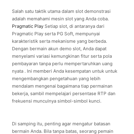
Salah satu taktik utama dalam slot demonstrasi
adalah memahami mesin slot yang Anda coba.
Pragmatic Play
Setiap slot, di antaranya dari
Pragmatic Play serta PG Soft, mempunyai
karakteristik serta mekanisme yang berbeda.
Dengan bermain akun demo slot, Anda dapat
menyelami variasi kemungkinan fitur serta pola
pembayaran tanpa perlu mempertaruhkan uang
nyata . Ini memberi Anda kesempatan untuk untuk
mengembangkan pengetahuan yang lebih
mendalam mengenai bagaimana tiap permainan
bekerja, sambil mempelajari persentase RTP dan
frekuensi munculnya simbol-simbol kunci.
Di samping itu, penting agar mengatur batasan
bermain Anda. Bila tanpa batas, seorang pemain