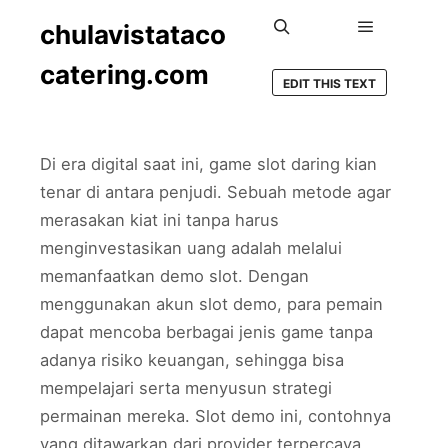
chulavistataco
Main men
Search
catering.com
EDIT THIS TEXT
Di era digital saat ini, game slot daring kian
tenar di antara penjudi. Sebuah metode agar
merasakan kiat ini tanpa harus
menginvestasikan uang adalah melalui
memanfaatkan demo slot. Dengan
menggunakan akun slot demo, para pemain
dapat mencoba berbagai jenis game tanpa
adanya risiko keuangan, sehingga bisa
mempelajari serta menyusun strategi
permainan mereka. Slot demo ini, contohnya
yang ditawarkan dari provider terpercaya