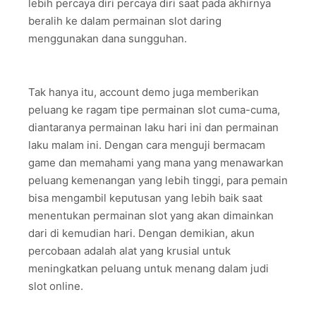
lebih percaya diri percaya diri saat pada akhirnya
beralih ke dalam permainan slot daring
menggunakan dana sungguhan.
Tak hanya itu, account demo juga memberikan
peluang ke ragam tipe permainan slot cuma-cuma,
diantaranya permainan laku hari ini dan permainan
laku malam ini. Dengan cara menguji bermacam
game dan memahami yang mana yang menawarkan
peluang kemenangan yang lebih tinggi, para pemain
bisa mengambil keputusan yang lebih baik saat
menentukan permainan slot yang akan dimainkan
dari di kemudian hari. Dengan demikian, akun
percobaan adalah alat yang krusial untuk
meningkatkan peluang untuk menang dalam judi
slot online.