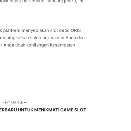
dak dapat bersenang-senang; justru, ini
ak platform menyediakan slot depo QRIS
 meningkatkan saldo permainan Anda dan
ar Anda tidak kehilangan kesempatan
NEXT ARTICLE
TERBARU UNTUK MENIKMATI GAME SLOT