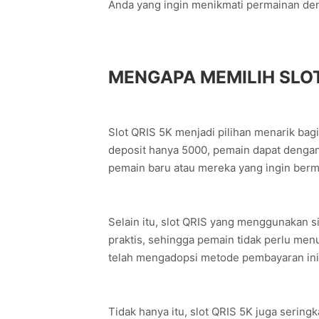
Anda yang ingin menikmati permainan de
MENGAPA MEMILIH SLOT
Slot QRIS 5K menjadi pilihan menarik ba
deposit hanya 5000, pemain dapat denga
pemain baru atau mereka yang ingin berm
Selain itu, slot QRIS yang menggunakan 
praktis, sehingga pemain tidak perlu me
telah mengadopsi metode pembayaran ini, 
Tidak hanya itu, slot QRIS 5K juga sering