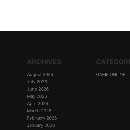
ARCHIVES
CATEGOR
August 2026
GAME ONLINE
July 2026
June 2026
May 2026
April 2026
March 2026
February 2026
January 2026