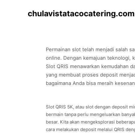
chulavistatacocatering.com
Permainan slot telah menjadi salah sa
online. Dengan kemajuan teknologi, ki
Slot QRIS menawarkan kemudahan da
yang membuat proses deposit menjadi 
bagaimana Anda bisa meraih kesenan
Slot QRIS 5K, atau slot dengan deposit m
bermain tanpa perlu mengeluarkan banya
besar. Kita akan mengeksplorasi beberapa 
cara melakukan deposit melalui QRIS den