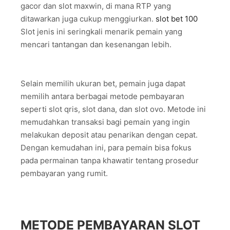
gacor dan slot maxwin, di mana RTP yang
ditawarkan juga cukup menggiurkan.
slot bet 100
Slot jenis ini seringkali menarik pemain yang
mencari tantangan dan kesenangan lebih.
Selain memilih ukuran bet, pemain juga dapat
memilih antara berbagai metode pembayaran
seperti slot qris, slot dana, dan slot ovo. Metode ini
memudahkan transaksi bagi pemain yang ingin
melakukan deposit atau penarikan dengan cepat.
Dengan kemudahan ini, para pemain bisa fokus
pada permainan tanpa khawatir tentang prosedur
pembayaran yang rumit.
METODE PEMBAYARAN SLOT