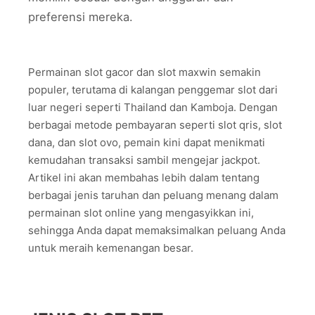
preferensi mereka.
Permainan slot gacor dan slot maxwin semakin
populer, terutama di kalangan penggemar slot dari
luar negeri seperti Thailand dan Kamboja. Dengan
berbagai metode pembayaran seperti slot qris, slot
dana, dan slot ovo, pemain kini dapat menikmati
kemudahan transaksi sambil mengejar jackpot.
Artikel ini akan membahas lebih dalam tentang
berbagai jenis taruhan dan peluang menang dalam
permainan slot online yang mengasyikkan ini,
sehingga Anda dapat memaksimalkan peluang Anda
untuk meraih kemenangan besar.