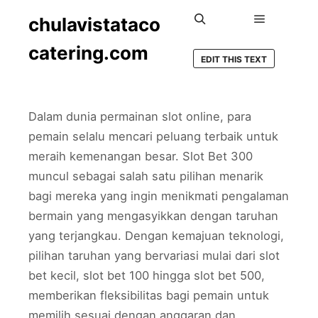
chulavistataco
Main men
Search
catering.com
EDIT THIS TEXT
Dalam dunia permainan slot online, para
pemain selalu mencari peluang terbaik untuk
meraih kemenangan besar. Slot Bet 300
muncul sebagai salah satu pilihan menarik
bagi mereka yang ingin menikmati pengalaman
bermain yang mengasyikkan dengan taruhan
yang terjangkau. Dengan kemajuan teknologi,
pilihan taruhan yang bervariasi mulai dari slot
bet kecil, slot bet 100 hingga slot bet 500,
memberikan fleksibilitas bagi pemain untuk
memilih sesuai dengan anggaran dan