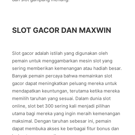
SLOT GACOR DAN MAXWIN
Slot gacor adalah istilah yang digunakan oleh
pemain untuk menggambarkan mesin slot yang
sering memberikan kemenangan atau hadiah besar.
Banyak pemain percaya bahwa memainkan slot
gacor dapat meningkatkan peluang mereka untuk
mendapatkan keuntungan, terutama ketika mereka
memilih taruhan yang sesuai. Dalam dunia slot
online, slot bet 300 sering kali menjadi pilihan
utama bagi mereka yang ingin meraih kemenangan
maksimal. Dengan taruhan sebesar ini, pemain
dapat membuka akses ke berbagai fitur bonus dan