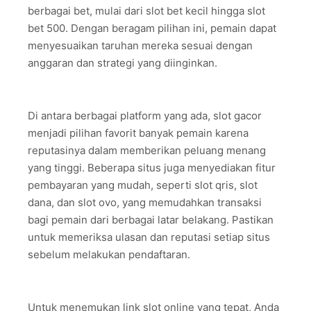
berbagai bet, mulai dari slot bet kecil hingga slot
bet 500. Dengan beragam pilihan ini, pemain dapat
menyesuaikan taruhan mereka sesuai dengan
anggaran dan strategi yang diinginkan.
Di antara berbagai platform yang ada, slot gacor
menjadi pilihan favorit banyak pemain karena
reputasinya dalam memberikan peluang menang
yang tinggi. Beberapa situs juga menyediakan fitur
pembayaran yang mudah, seperti slot qris, slot
dana, dan slot ovo, yang memudahkan transaksi
bagi pemain dari berbagai latar belakang. Pastikan
untuk memeriksa ulasan dan reputasi setiap situs
sebelum melakukan pendaftaran.
Untuk menemukan link slot online yang tepat, Anda