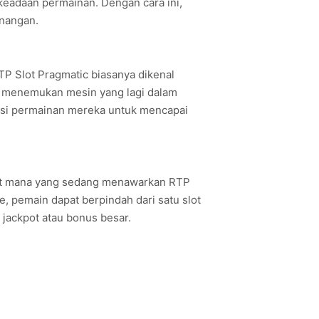
 keadaan permainan. Dengan cara ini,
enangan.
TP Slot Pragmatic biasanya dikenal
uk menemukan mesin yang lagi dalam
sesi permainan mereka untuk mencapai
slot mana yang sedang menawarkan RTP
 pemain dapat berpindah dari satu slot
jackpot atau bonus besar.