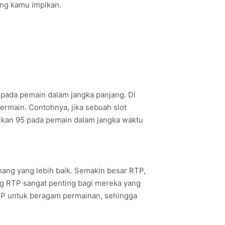
ang kamu impikan.
pada pemain dalam jangka panjang. Di
ermain. Contohnya, jika sebuah slot
ikan 95 pada pemain dalam jangka waktu
ang yang lebih baik. Semakin besar RTP,
g RTP sangat penting bagi mereka yang
RTP untuk beragam permainan, sehingga