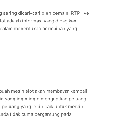
 sering dicari-cari oleh pemain. RTP live
t adalah informasi yang dibagikan
is dalam menentukan permainan yang
ebuah mesin slot akan membayar kembali
ain yang ingin ingin menguatkan peluang
 peluang yang lebih baik untuk meraih
Anda tidak cuma bergantung pada