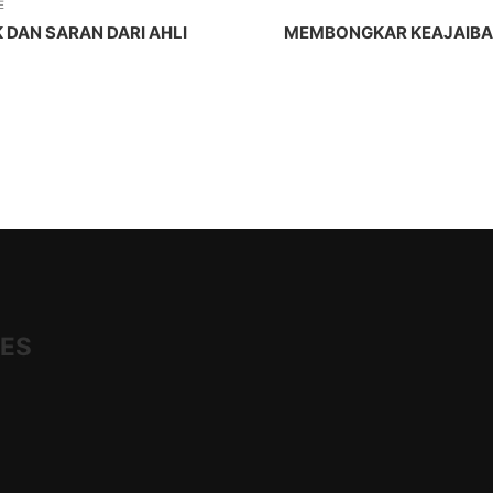
E
 DAN SARAN DARI AHLI
MEMBONGKAR KEAJAIBA
IES