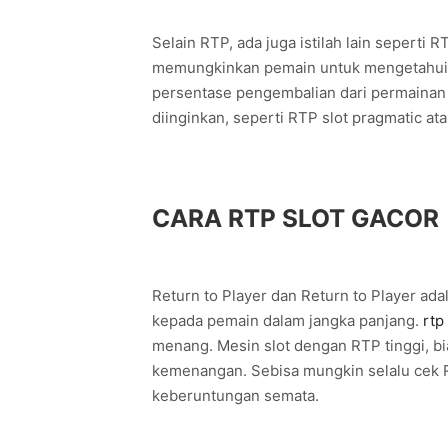
Selain RTP, ada juga istilah lain seperti
memungkinkan pemain untuk mengetahui ni
persentase pengembalian dari permainan 
diinginkan, seperti RTP slot pragmatic atau
CARA RTP SLOT GACOR
Return to Player dan Return to Player 
kepada pemain dalam jangka panjang.
rtp
menang. Mesin slot dengan RTP tinggi, b
kemenangan. Sebisa mungkin selalu cek 
keberuntungan semata.