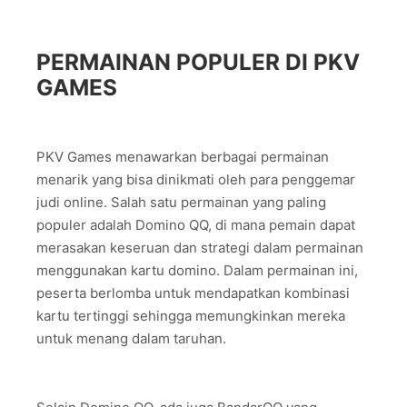
PERMAINAN POPULER DI PKV
GAMES
PKV Games menawarkan berbagai permainan
menarik yang bisa dinikmati oleh para penggemar
judi online. Salah satu permainan yang paling
populer adalah Domino QQ, di mana pemain dapat
merasakan keseruan dan strategi dalam permainan
menggunakan kartu domino. Dalam permainan ini,
peserta berlomba untuk mendapatkan kombinasi
kartu tertinggi sehingga memungkinkan mereka
untuk menang dalam taruhan.