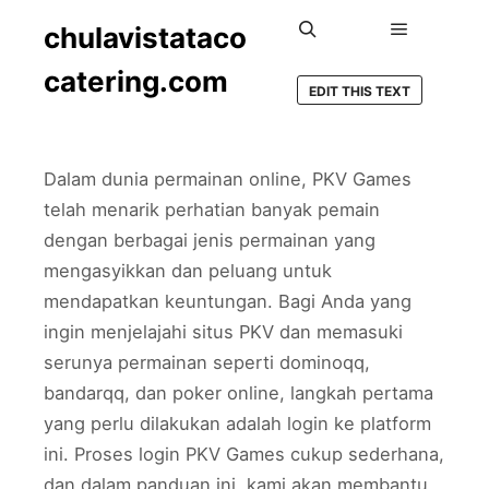
chulavistataco
Main men
Search
catering.com
EDIT THIS TEXT
Dalam dunia permainan online, PKV Games
telah menarik perhatian banyak pemain
dengan berbagai jenis permainan yang
mengasyikkan dan peluang untuk
mendapatkan keuntungan. Bagi Anda yang
ingin menjelajahi situs PKV dan memasuki
serunya permainan seperti dominoqq,
bandarqq, dan poker online, langkah pertama
yang perlu dilakukan adalah login ke platform
ini. Proses login PKV Games cukup sederhana,
dan dalam panduan ini, kami akan membantu