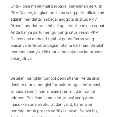
Untuk bisa menikmati berbagai permainan seru di
PKV Games, langkah pertama yang perlu dilakukan
adalah mendaftar sebagai anggota di situs PKV.
Proses pendaftaran ini cukup sederhana dan cepat.
Anda hanya perlu mengunjungi situs resmi PKV
Games dan mencari tombol pendaftaran yang
biasanya terletak di bagian utama halaman. Setelah
menemukannya, klik untuk melanjutkan ke proses
selanjutnya.
Setelah mengklik tombol pendaftaran, Anda akan
diminta untuk mengisi formulir dengan informasi
pribadi seperti nama, alamat email, dan nomor
telepon. Pastikan semua informasi yang Anda
masukkan adalah akurat dan valid, karena ini
penting untuk proses verifikasi akun. Selain itu,