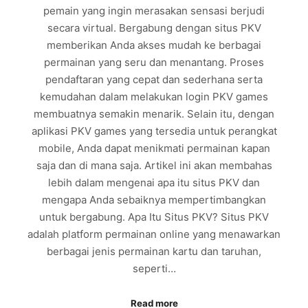
pemain yang ingin merasakan sensasi berjudi
secara virtual. Bergabung dengan situs PKV
memberikan Anda akses mudah ke berbagai
permainan yang seru dan menantang. Proses
pendaftaran yang cepat dan sederhana serta
kemudahan dalam melakukan login PKV games
membuatnya semakin menarik. Selain itu, dengan
aplikasi PKV games yang tersedia untuk perangkat
mobile, Anda dapat menikmati permainan kapan
saja dan di mana saja. Artikel ini akan membahas
lebih dalam mengenai apa itu situs PKV dan
mengapa Anda sebaiknya mempertimbangkan
untuk bergabung. Apa Itu Situs PKV? Situs PKV
adalah platform permainan online yang menawarkan
berbagai jenis permainan kartu dan taruhan,
seperti…
Read more