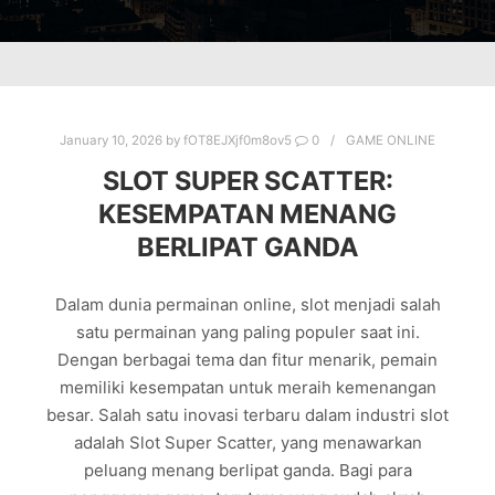
January 10, 2026
by
fOT8EJXjf0m8ov5
0
GAME ONLINE
SLOT SUPER SCATTER:
KESEMPATAN MENANG
BERLIPAT GANDA
Dalam dunia permainan online, slot menjadi salah
satu permainan yang paling populer saat ini.
Dengan berbagai tema dan fitur menarik, pemain
memiliki kesempatan untuk meraih kemenangan
besar. Salah satu inovasi terbaru dalam industri slot
adalah Slot Super Scatter, yang menawarkan
peluang menang berlipat ganda. Bagi para