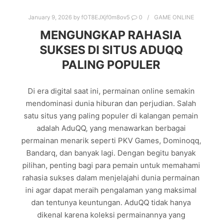
January 9, 2026
by
fOT8EJXjf0m8ov5
0
GAME ONLINE
MENGUNGKAP RAHASIA
SUKSES DI SITUS ADUQQ
PALING POPULER
Di era digital saat ini, permainan online semakin
mendominasi dunia hiburan dan perjudian. Salah
satu situs yang paling populer di kalangan pemain
adalah AduQQ, yang menawarkan berbagai
permainan menarik seperti PKV Games, Dominoqq,
Bandarq, dan banyak lagi. Dengan begitu banyak
pilihan, penting bagi para pemain untuk memahami
rahasia sukses dalam menjelajahi dunia permainan
ini agar dapat meraih pengalaman yang maksimal
dan tentunya keuntungan. AduQQ tidak hanya
dikenal karena koleksi permainannya yang