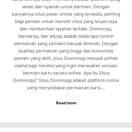
aman dan nyaman untuk bermain. Dengan
banyaknya situs poker online yang tersedia, penting
bagi pemain untuk memilih situs yang terpercaya
dan memberikan layanan terbaik. Dominoqq,
bandarqq, dan aduqq adalah beberapa contoh
permainan yang semakin banyak diminati. Dengan
kualitas permainan yang tinggi dan komunitas
pemain yang aktif, situs Dominoqq menjadi pilihan
utama bagi mereka yang ingin merasakan sensasi
bermain kartu secara online. Apa Itu Situs
Dominoqq? Situs Dominoqq adalah platform online
yang menyediakan permainan kartu…
Read more