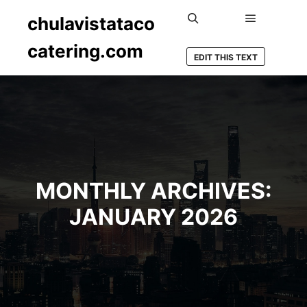
chulavistataco
Main men
Search
catering.com
EDIT THIS TEXT
MONTHLY ARCHIVES:
JANUARY 2026