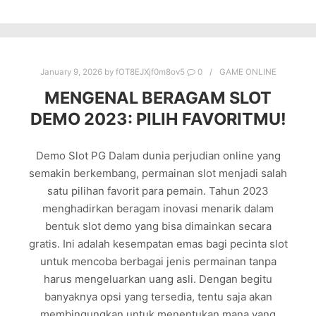
January 9, 2026
by
fOT8EJXjf0m8ov5
0
GAME ONLINE
MENGENAL BERAGAM SLOT
DEMO 2023: PILIH FAVORITMU!
Demo Slot PG Dalam dunia perjudian online yang
semakin berkembang, permainan slot menjadi salah
satu pilihan favorit para pemain. Tahun 2023
menghadirkan beragam inovasi menarik dalam
bentuk slot demo yang bisa dimainkan secara
gratis. Ini adalah kesempatan emas bagi pecinta slot
untuk mencoba berbagai jenis permainan tanpa
harus mengeluarkan uang asli. Dengan begitu
banyaknya opsi yang tersedia, tentu saja akan
membingungkan untuk menentukan mana yang