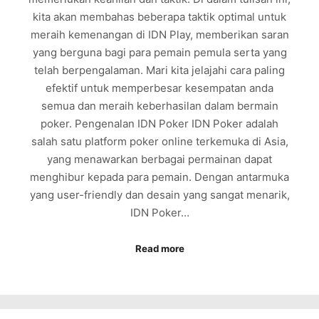
kita akan membahas beberapa taktik optimal untuk
meraih kemenangan di IDN Play, memberikan saran
yang berguna bagi para pemain pemula serta yang
telah berpengalaman. Mari kita jelajahi cara paling
efektif untuk memperbesar kesempatan anda
semua dan meraih keberhasilan dalam bermain
poker. Pengenalan IDN Poker IDN Poker adalah
salah satu platform poker online terkemuka di Asia,
yang menawarkan berbagai permainan dapat
menghibur kepada para pemain. Dengan antarmuka
yang user-friendly dan desain yang sangat menarik,
IDN Poker…
Read more