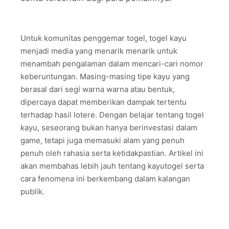
Untuk komunitas penggemar togel, togel kayu
menjadi media yang menarik menarik untuk
menambah pengalaman dalam mencari-cari nomor
keberuntungan. Masing-masing tipe kayu yang
berasal dari segí warna warna atau bentuk,
dipercaya dapat memberikan dampak tertentu
terhadap hasil lotere. Dengan belajar tentang togel
kayu, seseorang bukan hanya berinvestasi dalam
game, tetapi juga memasuki alam yang penuh
penuh oleh rahasia serta ketidakpastian. Artikel ini
akan membahas lebih jauh tentang kayutogel serta
cara fenomena ini berkembang dalam kalangan
publik.