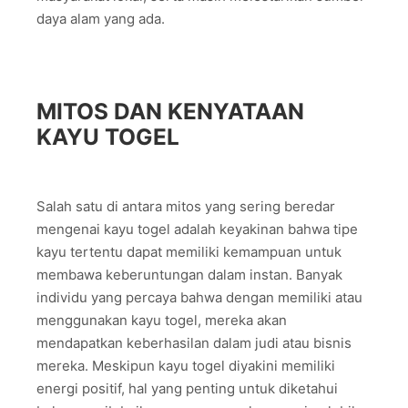
daya alam yang ada.
MITOS DAN KENYATAAN
KAYU TOGEL
Salah satu di antara mitos yang sering beredar
mengenai kayu togel adalah keyakinan bahwa tipe
kayu tertentu dapat memiliki kemampuan untuk
membawa keberuntungan dalam instan. Banyak
individu yang percaya bahwa dengan memiliki atau
menggunakan kayu togel, mereka akan
mendapatkan keberhasilan dalam judi atau bisnis
mereka. Meskipun kayu togel diyakini memiliki
energi positif, hal yang penting untuk diketahui