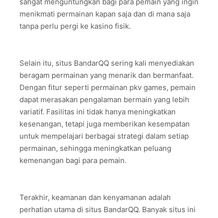
sangat menguntungkan bagi para pemain yang ingin
menikmati permainan kapan saja dan di mana saja
tanpa perlu pergi ke kasino fisik.
Selain itu, situs BandarQQ sering kali menyediakan
beragam permainan yang menarik dan bermanfaat.
Dengan fitur seperti permainan pkv games, pemain
dapat merasakan pengalaman bermain yang lebih
variatif. Fasilitas ini tidak hanya meningkatkan
kesenangan, tetapi juga memberikan kesempatan
untuk mempelajari berbagai strategi dalam setiap
permainan, sehingga meningkatkan peluang
kemenangan bagi para pemain.
Terakhir, keamanan dan kenyamanan adalah
perhatian utama di situs BandarQQ. Banyak situs ini