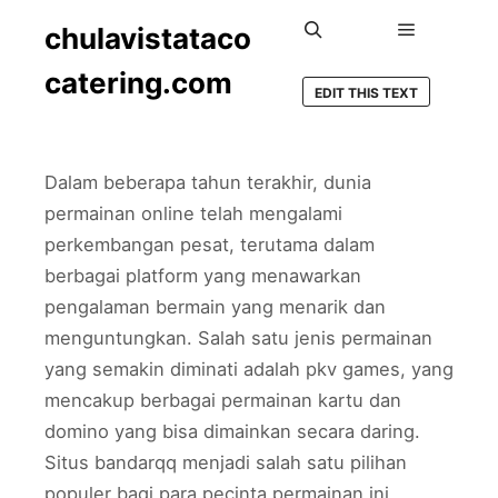
chulavistataco
Main men
Search
catering.com
EDIT THIS TEXT
Dalam beberapa tahun terakhir, dunia
permainan online telah mengalami
perkembangan pesat, terutama dalam
berbagai platform yang menawarkan
pengalaman bermain yang menarik dan
menguntungkan. Salah satu jenis permainan
yang semakin diminati adalah pkv games, yang
mencakup berbagai permainan kartu dan
domino yang bisa dimainkan secara daring.
Situs bandarqq menjadi salah satu pilihan
populer bagi para pecinta permainan ini,