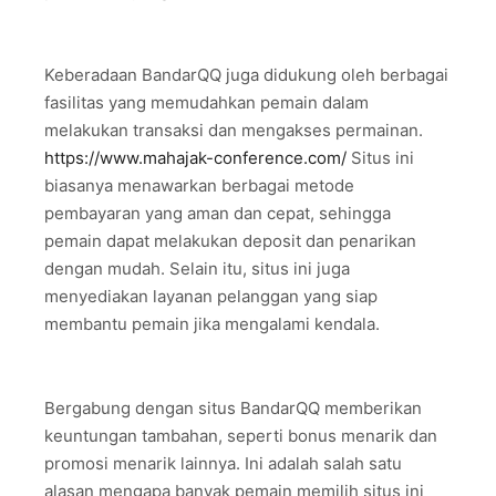
Keberadaan BandarQQ juga didukung oleh berbagai
fasilitas yang memudahkan pemain dalam
melakukan transaksi dan mengakses permainan.
https://www.mahajak-conference.com/
Situs ini
biasanya menawarkan berbagai metode
pembayaran yang aman dan cepat, sehingga
pemain dapat melakukan deposit dan penarikan
dengan mudah. Selain itu, situs ini juga
menyediakan layanan pelanggan yang siap
membantu pemain jika mengalami kendala.
Bergabung dengan situs BandarQQ memberikan
keuntungan tambahan, seperti bonus menarik dan
promosi menarik lainnya. Ini adalah salah satu
alasan mengapa banyak pemain memilih situs ini