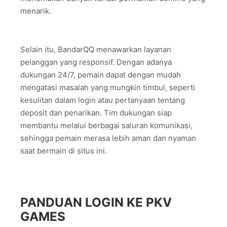
menarik.
Selain itu, BandarQQ menawarkan layanan
pelanggan yang responsif. Dengan adanya
dukungan 24/7, pemain dapat dengan mudah
mengatasi masalah yang mungkin timbul, seperti
kesulitan dalam login atau pertanyaan tentang
deposit dan penarikan. Tim dukungan siap
membantu melalui berbagai saluran komunikasi,
sehingga pemain merasa lebih aman dan nyaman
saat bermain di situs ini.
PANDUAN LOGIN KE PKV
GAMES