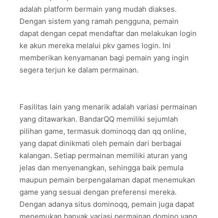
adalah platform bermain yang mudah diakses.
Dengan sistem yang ramah pengguna, pemain
dapat dengan cepat mendaftar dan melakukan login
ke akun mereka melalui pkv games login. Ini
memberikan kenyamanan bagi pemain yang ingin
segera terjun ke dalam permainan.
Fasilitas lain yang menarik adalah variasi permainan
yang ditawarkan. BandarQQ memiliki sejumlah
pilihan game, termasuk dominoqq dan qq online,
yang dapat dinikmati oleh pemain dari berbagai
kalangan. Setiap permainan memiliki aturan yang
jelas dan menyenangkan, sehingga baik pemula
maupun pemain berpengalaman dapat menemukan
game yang sesuai dengan preferensi mereka.
Dengan adanya situs dominoqq, pemain juga dapat
menemukan banyak variasi permainan domino yang