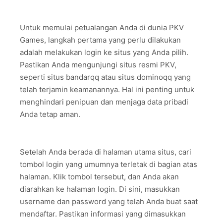
Untuk memulai petualangan Anda di dunia PKV
Games, langkah pertama yang perlu dilakukan
adalah melakukan login ke situs yang Anda pilih.
Pastikan Anda mengunjungi situs resmi PKV,
seperti situs bandarqq atau situs dominoqq yang
telah terjamin keamanannya. Hal ini penting untuk
menghindari penipuan dan menjaga data pribadi
Anda tetap aman.
Setelah Anda berada di halaman utama situs, cari
tombol login yang umumnya terletak di bagian atas
halaman. Klik tombol tersebut, dan Anda akan
diarahkan ke halaman login. Di sini, masukkan
username dan password yang telah Anda buat saat
mendaftar. Pastikan informasi yang dimasukkan