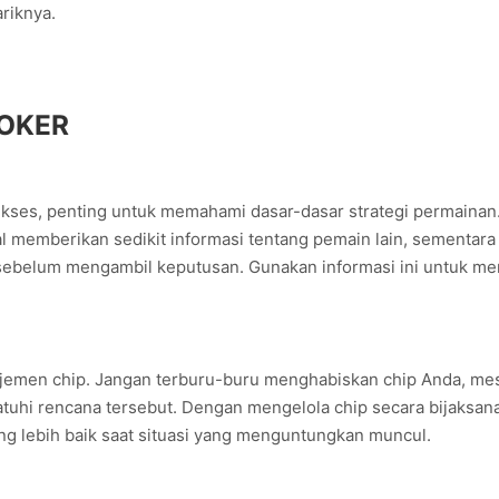
riknya.
POKER
ses, penting untuk memahami dasar-dasar strategi permainan. 
al memberikan sedikit informasi tentang pemain lain, sementar
 sebelum mengambil keputusan. Gunakan informasi ini untuk me
ajemen chip. Jangan terburu-buru menghabiskan chip Anda, mes
atuhi rencana tersebut. Dengan mengelola chip secara bijaksan
 lebih baik saat situasi yang menguntungkan muncul.