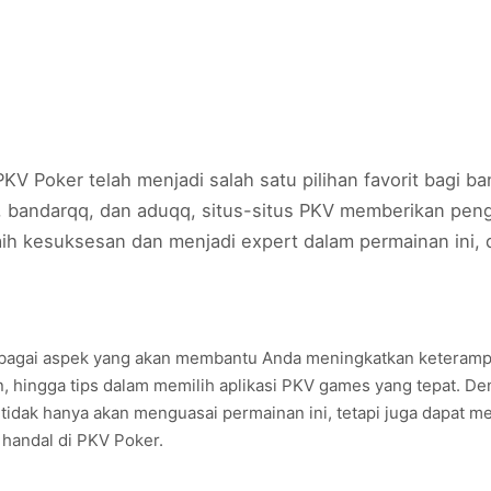
KV Poker telah menjadi salah satu pilihan favorit bagi 
, bandarqq, dan aduqq, situs-situs PKV memberikan pen
 kesuksesan dan menjadi expert dalam permainan ini, di
erbagai aspek yang akan membantu Anda meningkatkan keterampi
an, hingga tips dalam memilih aplikasi PKV games yang tepat
a tidak hanya akan menguasai permainan ini, tetapi juga dapat
 handal di PKV Poker.