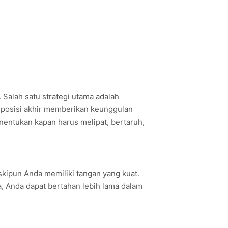
Salah satu strategi utama adalah
a posisi akhir memberikan keunggulan
nentukan kapan harus melipat, bertaruh,
kipun Anda memiliki tangan yang kuat.
a, Anda dapat bertahan lebih lama dalam