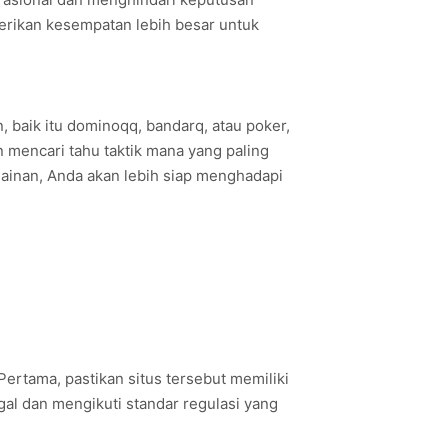
erikan kesempatan lebih besar untuk
, baik itu dominoqq, bandarq, atau poker,
 mencari tahu taktik mana yang paling
inan, Anda akan lebih siap menghadapi
rtama, pastikan situs tersebut memiliki
gal dan mengikuti standar regulasi yang