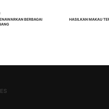
E
MENAWARKAN BERBAGAI
HASILKAN MAKAU TER
NANG
IES