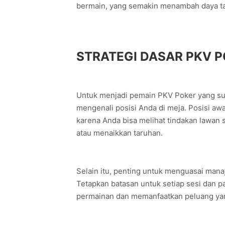
bermain, yang semakin menambah daya ta
STRATEGI DASAR PKV 
Untuk menjadi pemain PKV Poker yang suk
mengenali posisi Anda di meja. Posisi aw
karena Anda bisa melihat tindakan lawan
atau menaikkan taruhan.
Selain itu, penting untuk menguasai man
Tetapkan batasan untuk setiap sesi dan p
permainan dan memanfaatkan peluang yang