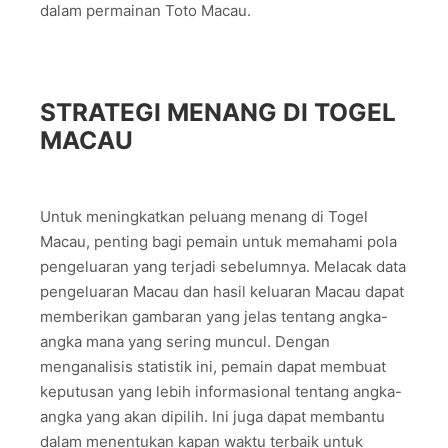
dalam permainan Toto Macau.
STRATEGI MENANG DI TOGEL
MACAU
Untuk meningkatkan peluang menang di Togel
Macau, penting bagi pemain untuk memahami pola
pengeluaran yang terjadi sebelumnya. Melacak data
pengeluaran Macau dan hasil keluaran Macau dapat
memberikan gambaran yang jelas tentang angka-
angka mana yang sering muncul. Dengan
menganalisis statistik ini, pemain dapat membuat
keputusan yang lebih informasional tentang angka-
angka yang akan dipilih. Ini juga dapat membantu
dalam menentukan kapan waktu terbaik untuk