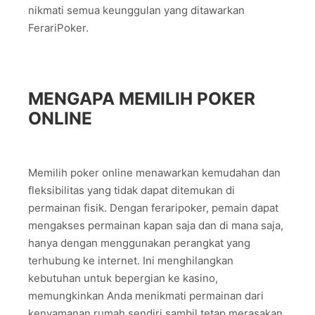
nikmati semua keunggulan yang ditawarkan
FerariPoker.
MENGAPA MEMILIH POKER
ONLINE
Memilih poker online menawarkan kemudahan dan
fleksibilitas yang tidak dapat ditemukan di
permainan fisik. Dengan feraripoker, pemain dapat
mengakses permainan kapan saja dan di mana saja,
hanya dengan menggunakan perangkat yang
terhubung ke internet. Ini menghilangkan
kebutuhan untuk bepergian ke kasino,
memungkinkan Anda menikmati permainan dari
kenyamanan rumah sendiri sambil tetap merasakan