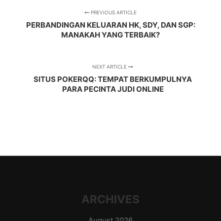
PREVIOUS ARTICLE
PERBANDINGAN KELUARAN HK, SDY, DAN SGP:
MANAKAH YANG TERBAIK?
NEXT ARTICLE
SITUS POKERQQ: TEMPAT BERKUMPULNYA
PARA PECINTA JUDI ONLINE
ARCHIVES
August 2026