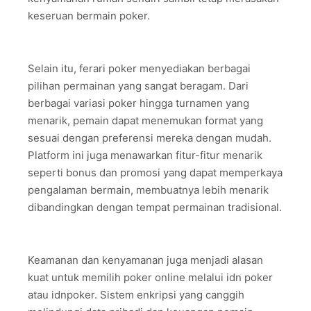
keseruan bermain poker.
Selain itu, ferari poker menyediakan berbagai
pilihan permainan yang sangat beragam. Dari
berbagai variasi poker hingga turnamen yang
menarik, pemain dapat menemukan format yang
sesuai dengan preferensi mereka dengan mudah.
Platform ini juga menawarkan fitur-fitur menarik
seperti bonus dan promosi yang dapat memperkaya
pengalaman bermain, membuatnya lebih menarik
dibandingkan dengan tempat permainan tradisional.
Keamanan dan kenyamanan juga menjadi alasan
kuat untuk memilih poker online melalui idn poker
atau idnpoker. Sistem enkripsi yang canggih