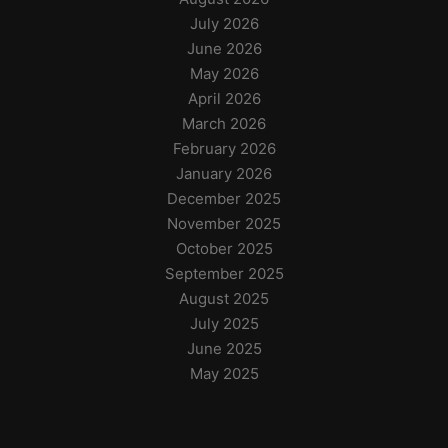
July 2026
June 2026
May 2026
April 2026
March 2026
February 2026
January 2026
December 2025
November 2025
October 2025
September 2025
August 2025
July 2025
June 2025
May 2025