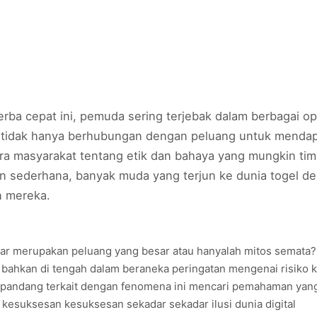
rba cepat ini, pemuda sering terjebak dalam berbagai op
ni tidak hanya berhubungan dengan peluang untuk menda
ra masyarakat tentang etik dan bahaya yang mungkin ti
in sederhana, banyak muda yang terjun ke dunia togel d
n mereka.
nar merupakan peluang yang besar atau hanyalah mitos semata?
, bahkan di tengah dalam beraneka peringatan mengenai risiko
dut pandang terkait dengan fenomena ini mencari pemahaman yan
 kesuksesan kesuksesan sekadar sekadar ilusi dunia digital