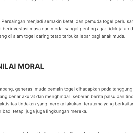
ital. Persaingan menjadi semakin ketat, dan pemuda togel perlu
berinvestasi masa dan modal sangat penting agar tidak jatuh 
ng di alam togel daring tetap terbuka lebar bagi anak muda.
NILAI MORAL
embang, generasi muda pemain togel dihadapkan pada tanggung
ang benar akurat dan menghindari sebaran berita palsu dan tind
aktivitas tindakan yang mereka lakukan, terutama yang berkaita
ribadi tetapi juga juga lingkungan mereka.