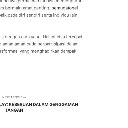
ami bahwa permainan ini bisa memengaruhi
lam bermain amat penting.
pemudatogel
 pada diri sendiri serta individu lain.
s dengan cara yang. Hal ini bisa tercapai
ih aman aman pada berpartisipasi dalam
transformasi yang menghadirkan dampak
NEXT ARTICLE
 PLAY: KESERUAN DALAM GENGGAMAN
TANGAN