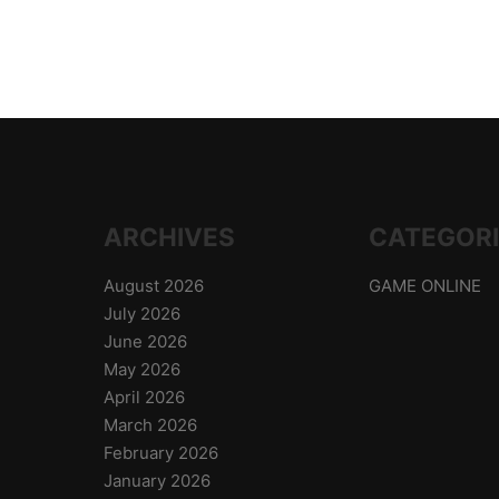
ARCHIVES
CATEGOR
August 2026
GAME ONLINE
July 2026
June 2026
May 2026
April 2026
March 2026
February 2026
January 2026