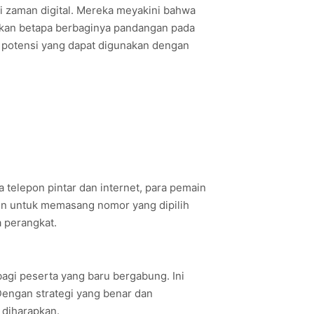
i zaman digital. Mereka meyakini bahwa
ukkan betapa berbaginya pandangan pada
t potensi yang dapat digunakan dengan
 telepon pintar dan internet, para pemain
ain untuk memasang nomor yang dipilih
 perangkat.
agi peserta yang baru bergabung. Ini
engan strategi yang benar dan
 diharapkan.