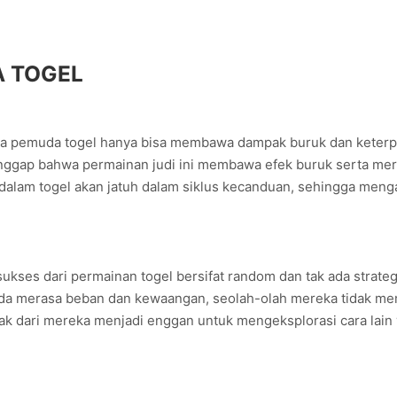
A TOGEL
a pemuda togel hanya bisa membawa dampak buruk dan keterpur
ggap bahwa permainan judi ini membawa efek buruk serta me
alam togel akan jatuh dalam siklus kecanduan, sehingga meng
kses dari permainan togel bersifat random dan tak ada strateg
 merasa beban dan kewaangan, seolah-olah mereka tidak memil
ak dari mereka menjadi enggan untuk mengeksplorasi cara lain y