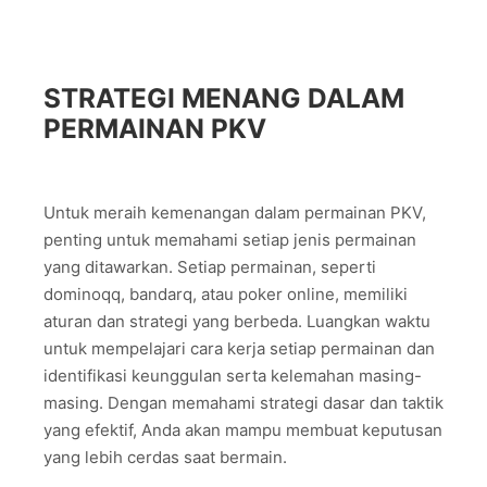
STRATEGI MENANG DALAM
PERMAINAN PKV
Untuk meraih kemenangan dalam permainan PKV,
penting untuk memahami setiap jenis permainan
yang ditawarkan. Setiap permainan, seperti
dominoqq, bandarq, atau poker online, memiliki
aturan dan strategi yang berbeda. Luangkan waktu
untuk mempelajari cara kerja setiap permainan dan
identifikasi keunggulan serta kelemahan masing-
masing. Dengan memahami strategi dasar dan taktik
yang efektif, Anda akan mampu membuat keputusan
yang lebih cerdas saat bermain.