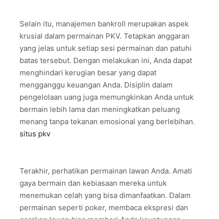
Selain itu, manajemen bankroll merupakan aspek
krusial dalam permainan PKV. Tetapkan anggaran
yang jelas untuk setiap sesi permainan dan patuhi
batas tersebut. Dengan melakukan ini, Anda dapat
menghindari kerugian besar yang dapat
mengganggu keuangan Anda. Disiplin dalam
pengelolaan uang juga memungkinkan Anda untuk
bermain lebih lama dan meningkatkan peluang
menang tanpa tekanan emosional yang berlebihan.
situs pkv
Terakhir, perhatikan permainan lawan Anda. Amati
gaya bermain dan kebiasaan mereka untuk
menemukan celah yang bisa dimanfaatkan. Dalam
permainan seperti poker, membaca ekspresi dan