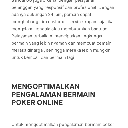
BandarQQ juga dikenal dengan pelayanan
pelanggan yang responsif dan profesional. Dengan
adanya dukungan 24 jam, pemain dapat
menghubungi tim customer service kapan saja jika
mengalami kendala atau membutuhkan bantuan.
Pelayanan terbaik ini menciptakan lingkungan
bermain yang lebih nyaman dan membuat pemain
merasa dihargai, sehingga mereka lebih mungkin
untuk kembali dan bermain lagi.
MENGOPTIMALKAN
PENGALAMAN BERMAIN
POKER ONLINE
Untuk mengoptimalkan pengalaman bermain poker