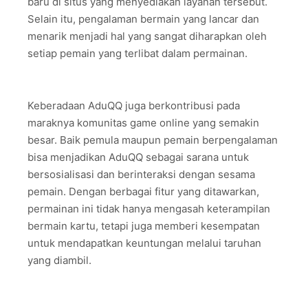
baru di situs yang menyediakan layanan tersebut.
Selain itu, pengalaman bermain yang lancar dan
menarik menjadi hal yang sangat diharapkan oleh
setiap pemain yang terlibat dalam permainan.
Keberadaan AduQQ juga berkontribusi pada
maraknya komunitas game online yang semakin
besar. Baik pemula maupun pemain berpengalaman
bisa menjadikan AduQQ sebagai sarana untuk
bersosialisasi dan berinteraksi dengan sesama
pemain. Dengan berbagai fitur yang ditawarkan,
permainan ini tidak hanya mengasah keterampilan
bermain kartu, tetapi juga memberi kesempatan
untuk mendapatkan keuntungan melalui taruhan
yang diambil.