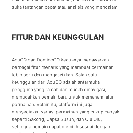
suka tantangan cepat atau analisis yang mendalam.
FITUR DAN KEUNGGULAN
AduQQ dan DominoQQ keduanya menawarkan
berbagai fitur menarik yang membuat permainan
lebih seru dan mengasyikkan. Salah satu
keunggulan dari AduQQ adalah antarmuka
pengguna yang ramah dan mudah dinavigasi,
memudahkan pemain baru untuk memahami alur
permainan. Selain itu, platform ini juga
menyediakan variasi permainan yang cukup banyak,
seperti Sakong, Capsa Susun, dan Qiu Qiu,
sehingga pemain dapat memilih sesuai dengan