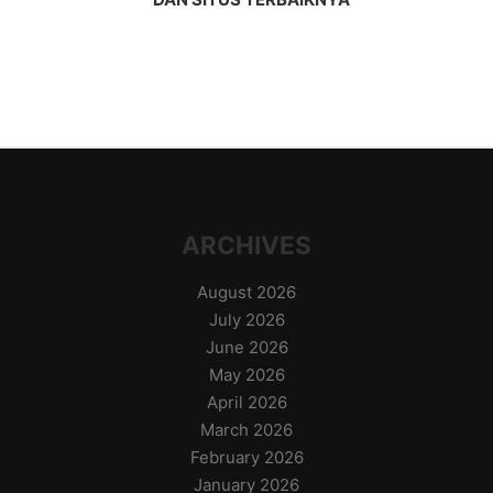
ARCHIVES
August 2026
July 2026
June 2026
May 2026
April 2026
March 2026
February 2026
January 2026