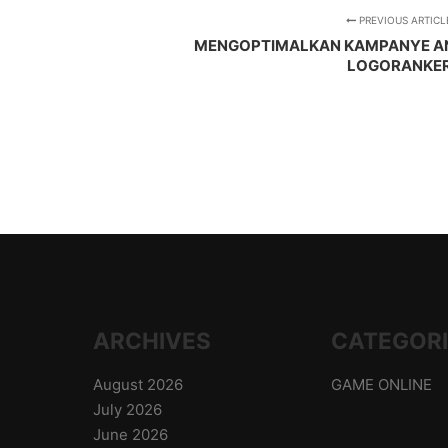
PREVIOUS ARTICL
MENGOPTIMALKAN KAMPANYE AN
LOGORANKE
ARCHIVES
CATEGOR
August 2026
GAME ONLINE
July 2026
June 2026