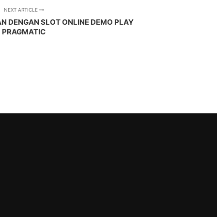
NEXT ARTICLE
 DENGAN SLOT ONLINE DEMO PLAY
PRAGMATIC