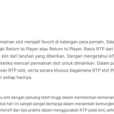
ermainan slot menjadi favorit di kalangan para pemain. S
ah Return to Player atau Return to Player. Rasio RTP dar
slot dari taruhan yang diberikan. Dengan mengetahui in
etika mencari permainan slot untuk dimainkan. Dalam pan
coran RTP slot, serta secara khusus bagaimana RTP slot
setiap harinya.
u slot dengan peluang lebih tinggi dalam memberikan kemenanga
untuk hari ini sangat sangat berharga dalam menambah kemungk
nsif dan tips praktis dalam menggunakan RTP pada slot, seh