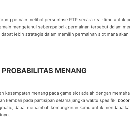
rang pemain melihat persentase RTP secara real-time untuk p
emain mengetahui seberapa baik permainan tersebut dalam m
 dapat lebih strategis dalam memilih permainan slot mana aka
 PROBABILITAS MENANG
mbah kesempatan menang pada game slot adalah dengan memaham
 akan kembali pada partisipan selama jangka waktu spesifik.
bocor
ragmatic, dapat menambah kemungkinan kamu untuk mendapatkan h
inan.