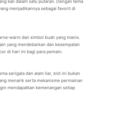
ng kali dalam satu putaran. Dengan tema
yang menjadikannya sebagai favorit di
warna-warni dan simbol buah yang manis.
main yang mendebarkan dan kesempatan
 di hari ini bagi para pemain.
a serigala dan alam liar, slot ini bukan
k yang menarik serta mekanisme permainan
ingin mendapatkan kemenangan setiap