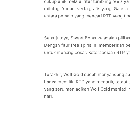
cukup unik melalui fitur tumbling reels
mitologi Yunani serta grafis yang, Gates
antara pemain yang mencari RTP yang tin
Selanjutnya, Sweet Bonanza adalah pilihan
Dengan fitur free spins ini memberika
untuk menang besar. Ketersediaan RTP yan
Terakhir, Wolf Gold sudah menyandang sala
hanya memiliki RTP yang menarik, tetapi 
yang seru menjadikan Wolf Gold menjadi
hari.