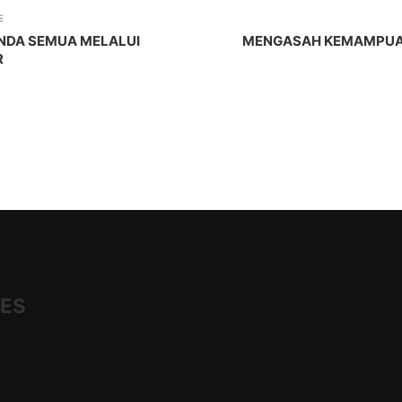
E
DA SEMUA MELALUI
MENGASAH KEMAMPUAN
R
IES