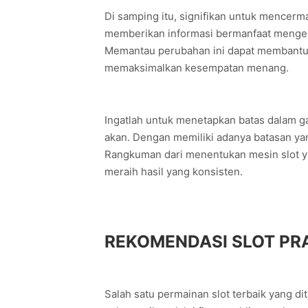
Di samping itu, signifikan untuk mencerm
memberikan informasi bermanfaat mengena
Memantau perubahan ini dapat membantu 
memaksimalkan kesempatan menang.
Ingatlah untuk menetapkan batas dalam g
akan. Dengan memiliki adanya batasan ya
Rangkuman dari menentukan mesin slot y
meraih hasil yang konsisten.
REKOMENDASI SLOT PRA
Salah satu permainan slot terbaik yang 