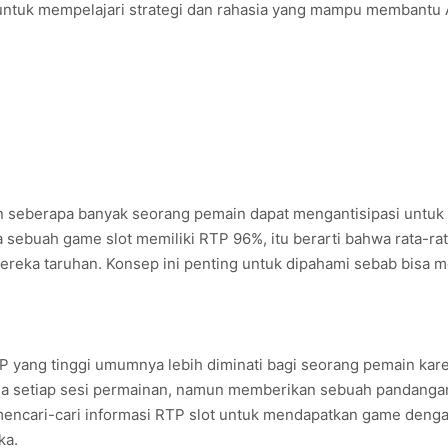
ri untuk mempelajari strategi dan rahasia yang mampu memban
seberapa banyak seorang pemain dapat mengantisipasi untuk m
a sebuah game slot memiliki RTP 96%, itu berarti bahwa rata-
mereka taruhan. Konsep ini penting untuk dipahami sebab bis
P yang tinggi umumnya lebih diminati bagi seorang pemain kar
 setiap sesi permainan, namun memberikan sebuah pandangan t
encari-cari informasi RTP slot untuk mendapatkan game denga
ka.