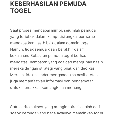
KEBERHASILAN PEMUDA
TOGEL
Saat proses mencapai mimpi, sejumlah pemuda
yang terjebak dalam kompetisi angka, berharap
mendapatkan nasib baik dalam domain togel.
Namun, tidak semua kisah berakhir dalam
kekalahan. Sebagian pemuda togel berhasil
mengatasi hambatan yang ada dan mengubah nasib
mereka dengan strategi yang bijak dan dedikasi.
Mereka tidak sekadar mengandalkan nasib, tetapi
juga memanfaatkan informasi dan pengamatan
untuk menaikkan kemungkinan menang.
Satu cerita sukses yang menginspirasi adalah dari
sosok pemuda yang pada awalnya memainkan togel