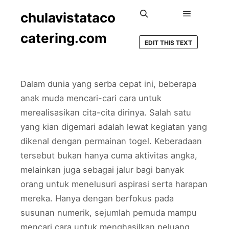
chulavistataco
Main men
Search
catering.com
EDIT THIS TEXT
Dalam dunia yang serba cepat ini, beberapa
anak muda mencari-cari cara untuk
merealisasikan cita-cita dirinya. Salah satu
yang kian digemari adalah lewat kegiatan yang
dikenal dengan permainan togel. Keberadaan
tersebut bukan hanya cuma aktivitas angka,
melainkan juga sebagai jalur bagi banyak
orang untuk menelusuri aspirasi serta harapan
mereka. Hanya dengan berfokus pada
susunan numerik, sejumlah pemuda mampu
mencari cara untuk menghasilkan peluang