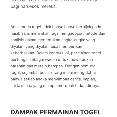
bagi hari esok mereka.
Anak muda togel tidak hanya hanya berpijak pada
nasib saja, melainkan juga mengadopsi metode dan
analisis dalam menentukan angka-angka yang
diyakini yang diyakini bisa memberikan
keberhasilan. Dalam konteks ini, permainan togel
berfungsi sebagai wadah untuk mewujudkan
harapan dan meraih harapan. Dengan pemuda
togel, sejumlah besar orang mulai mengetahui
bahwa setiap angka menyimpan cerita, impian,
serta usaha yang mampu merubah hidup dirinya.
DAMPAK PERMAINAN TOGEL