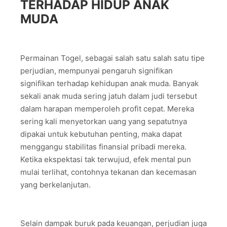
TERHADAP HIDUP ANAK
MUDA
Permainan Togel, sebagai salah satu salah satu tipe
perjudian, mempunyai pengaruh signifikan
signifikan terhadap kehidupan anak muda. Banyak
sekali anak muda sering jatuh dalam judi tersebut
dalam harapan memperoleh profit cepat. Mereka
sering kali menyetorkan uang yang sepatutnya
dipakai untuk kebutuhan penting, maka dapat
menggangu stabilitas finansial pribadi mereka.
Ketika ekspektasi tak terwujud, efek mental pun
mulai terlihat, contohnya tekanan dan kecemasan
yang berkelanjutan.
Selain dampak buruk pada keuangan, perjudian juga