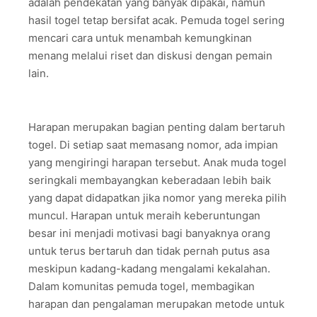
adalah pendekatan yang banyak dipakai, namun
hasil togel tetap bersifat acak. Pemuda togel sering
mencari cara untuk menambah kemungkinan
menang melalui riset dan diskusi dengan pemain
lain.
Harapan merupakan bagian penting dalam bertaruh
togel. Di setiap saat memasang nomor, ada impian
yang mengiringi harapan tersebut. Anak muda togel
seringkali membayangkan keberadaan lebih baik
yang dapat didapatkan jika nomor yang mereka pilih
muncul. Harapan untuk meraih keberuntungan
besar ini menjadi motivasi bagi banyaknya orang
untuk terus bertaruh dan tidak pernah putus asa
meskipun kadang-kadang mengalami kekalahan.
Dalam komunitas pemuda togel, membagikan
harapan dan pengalaman merupakan metode untuk