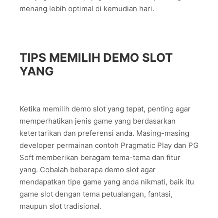
menang lebih optimal di kemudian hari.
TIPS MEMILIH DEMO SLOT
YANG
Ketika memilih demo slot yang tepat, penting agar
memperhatikan jenis game yang berdasarkan
ketertarikan dan preferensi anda. Masing-masing
developer permainan contoh Pragmatic Play dan PG
Soft memberikan beragam tema-tema dan fitur
yang. Cobalah beberapa demo slot agar
mendapatkan tipe game yang anda nikmati, baik itu
game slot dengan tema petualangan, fantasi,
maupun slot tradisional.