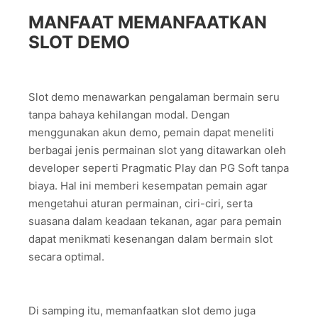
MANFAAT MEMANFAATKAN
SLOT DEMO
Slot demo menawarkan pengalaman bermain seru
tanpa bahaya kehilangan modal. Dengan
menggunakan akun demo, pemain dapat meneliti
berbagai jenis permainan slot yang ditawarkan oleh
developer seperti Pragmatic Play dan PG Soft tanpa
biaya. Hal ini memberi kesempatan pemain agar
mengetahui aturan permainan, ciri-ciri, serta
suasana dalam keadaan tekanan, agar para pemain
dapat menikmati kesenangan dalam bermain slot
secara optimal.
Di samping itu, memanfaatkan slot demo juga