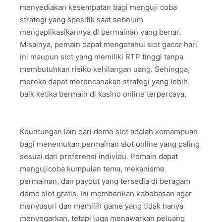
menyediakan kesempatan bagi menguji coba
strategi yang spesifik saat sebelum
mengaplikasikannya di permainan yang benar.
Misalnya, pemain dapat mengetahui slot gacor hari
ini maupun slot yang memiliki RTP tinggi tanpa
membutuhkan risiko kehilangan uang. Sehingga,
mereka dapat merencanakan strategi yang lebih
baik ketika bermain di kasino online terpercaya.
Keuntungan lain dari demo slot adalah kemampuan
bagi menemukan permainan slot online yang paling
sesuai dari preferensi individu. Pemain dapat
mengujicoba kumpulan tema, mekanisme
permainan, dan payout yang tersedia di beragam
demo slot gratis. Ini memberikan kebebasan agar
menyusuri dan memilih game yang tidak hanya
menyegarkan, tetapi juga menawarkan peluang