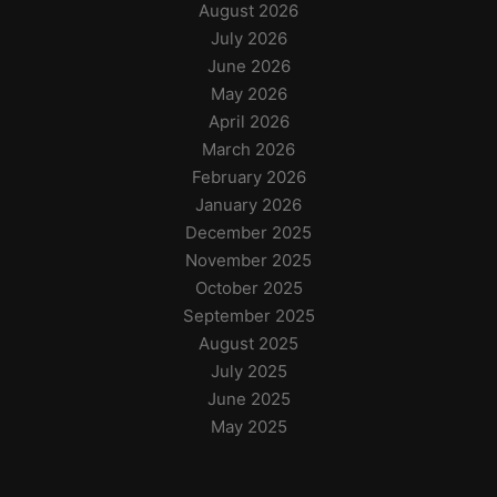
August 2026
July 2026
June 2026
May 2026
April 2026
March 2026
February 2026
January 2026
December 2025
November 2025
October 2025
September 2025
August 2025
July 2025
June 2025
May 2025