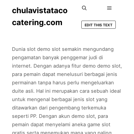
chulavistataco
Main men
Search
catering.com
EDIT THIS TEXT
Dunia slot demo slot semakin mengundang
pengamatan banyak penggemar judi di
internet. Dengan adanya fitur demo demo slot,
para pemain dapat menelusuri berbagai jenis
permainan tanpa harus perlu mengeluarkan
duite asli. Hal ini merupakan cara sebuah ideal
untuk mengenal berbagai jenis slot yang
ditawarkan dari pengembang terkemuka
seperti PP. Dengan akun demo slot, para
pemain dapat menyelami aneka game slot
gratis serta menemukan mana yang paling