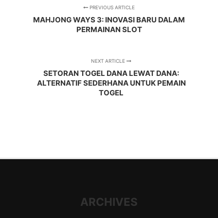
PREVIOUS ARTICLE
MAHJONG WAYS 3: INOVASI BARU DALAM
PERMAINAN SLOT
NEXT ARTICLE
SETORAN TOGEL DANA LEWAT DANA:
ALTERNATIF SEDERHANA UNTUK PEMAIN
TOGEL
ARCHIVES