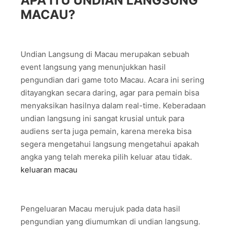
APA ITU UNDIAN LANGSUNG
MACAU?
Undian Langsung di Macau merupakan sebuah
event langsung yang menunjukkan hasil
pengundian dari game toto Macau. Acara ini sering
ditayangkan secara daring, agar para pemain bisa
menyaksikan hasilnya dalam real-time. Keberadaan
undian langsung ini sangat krusial untuk para
audiens serta juga pemain, karena mereka bisa
segera mengetahui langsung mengetahui apakah
angka yang telah mereka pilih keluar atau tidak.
keluaran macau
Pengeluaran Macau merujuk pada data hasil
pengundian yang diumumkan di undian langsung.