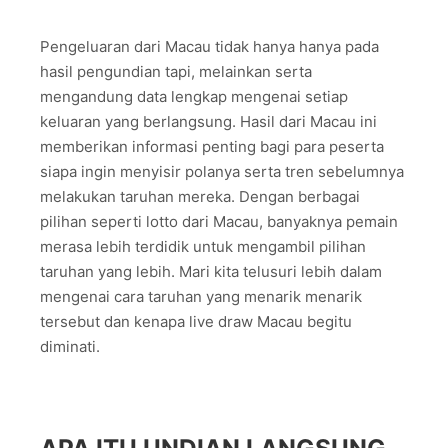
Pengeluaran dari Macau tidak hanya hanya pada
hasil pengundian tapi, melainkan serta
mengandung data lengkap mengenai setiap
keluaran yang berlangsung. Hasil dari Macau ini
memberikan informasi penting bagi para peserta
siapa ingin menyisir polanya serta tren sebelumnya
melakukan taruhan mereka. Dengan berbagai
pilihan seperti lotto dari Macau, banyaknya pemain
merasa lebih terdidik untuk mengambil pilihan
taruhan yang lebih. Mari kita telusuri lebih dalam
mengenai cara taruhan yang menarik menarik
tersebut dan kenapa live draw Macau begitu
diminati.