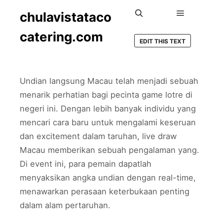
chulavistataco
Main men
Search
catering.com
EDIT THIS TEXT
Undian langsung Macau telah menjadi sebuah
menarik perhatian bagi pecinta game lotre di
negeri ini. Dengan lebih banyak individu yang
mencari cara baru untuk mengalami keseruan
dan excitement dalam taruhan, live draw
Macau memberikan sebuah pengalaman yang.
Di event ini, para pemain dapatlah
menyaksikan angka undian dengan real-time,
menawarkan perasaan keterbukaan penting
dalam alam pertaruhan.