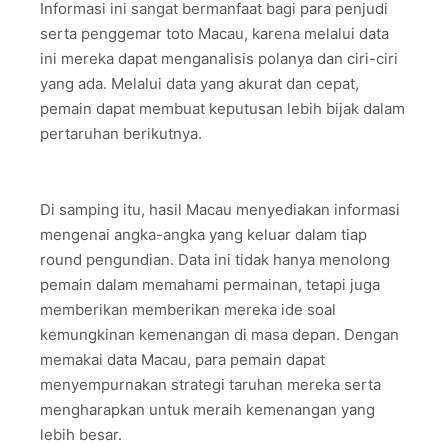
Informasi ini sangat bermanfaat bagi para penjudi
serta penggemar toto Macau, karena melalui data
ini mereka dapat menganalisis polanya dan ciri-ciri
yang ada. Melalui data yang akurat dan cepat,
pemain dapat membuat keputusan lebih bijak dalam
pertaruhan berikutnya.
Di samping itu, hasil Macau menyediakan informasi
mengenai angka-angka yang keluar dalam tiap
round pengundian. Data ini tidak hanya menolong
pemain dalam memahami permainan, tetapi juga
memberikan memberikan mereka ide soal
kemungkinan kemenangan di masa depan. Dengan
memakai data Macau, para pemain dapat
menyempurnakan strategi taruhan mereka serta
mengharapkan untuk meraih kemenangan yang
lebih besar.