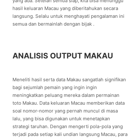
yang ada. Setelah semua siap, kita bisa menunggu
hasil keluaran Macau yang diberitahukan secara
langsung. Selalu untuk menghayati pengalaman ini
semua dan bermainlah dengan bijak .
ANALISIS OUTPUT MAKAU
Meneliti hasil serta data Makau sangatlah signifikan
bagi sejumlah pemain yang ingin ingin
meningkatkan peluang mereka dalam permainan
toto Makau. Data keluaran Macau memberikan data
soal nomor-nomor yang pernah muncul di masa
lalu, yang bisa digunakan untuk menetapkan
strategi taruhan. Dengan mengerti pola-pola yang
terjadi pada setiap kali undian langsung Macau, para