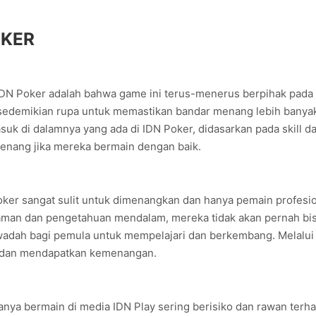
OKER
IDN Poker adalah bahwa game ini terus-menerus berpihak pada
sedemikian rupa untuk memastikan bandar menang lebih banyak
uk di dalamnya yang ada di IDN Poker, didasarkan pada skill d
enang jika mereka bermain dengan baik.
oker sangat sulit untuk dimenangkan dan hanya pemain profesi
man dan pengetahuan mendalam, mereka tidak akan pernah bis
adah bagi pemula untuk mempelajari dan berkembang. Melalui m
n dan mendapatkan kemenangan.
ya bermain di media IDN Play sering berisiko dan rawan terh