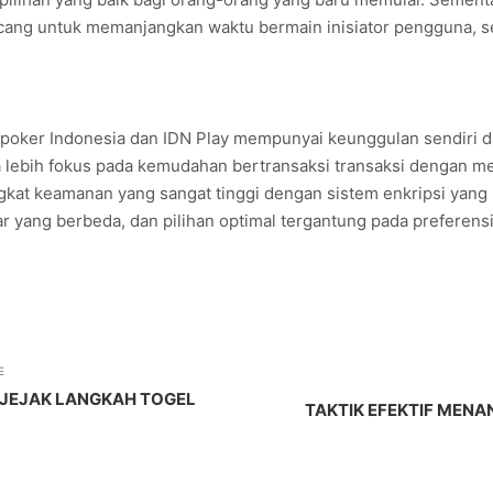
ncang untuk memanjangkan waktu bermain inisiator pengguna, s
apoker Indonesia dan IDN Play mempunyai keunggulan sendiri 
a lebih fokus pada kemudahan bertransaksi transaksi dengan 
tingkat keamanan yang sangat tinggi dengan sistem enkripsi yan
ang berbeda, dan pilihan optimal tergantung pada preferensi
E
 JEJAK LANGKAH TOGEL
TAKTIK EFEKTIF MENAN