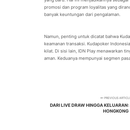
promosi dan program loyalitas yang dira
banyak keuntungan dari pengalaman.
Namun, penting untuk dicatat bahwa Kud
keamanan transaksi. Kudapoker Indonesi
kilat. Di sisi lain, IDN Play menawarkan 
aman. Keduanya mempunyai segmen pasar y
PREVIOUS ARTICL
DARI LIVE DRAW HINGGA KELUARAN:
HONGKONG