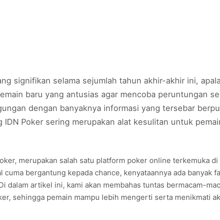
g signifikan selama sejumlah tahun akhir-akhir ini, apala
main baru yang antusias agar mencoba peruntungan sendir
ngungan dengan banyaknya informasi yang tersebar berput
IDN Poker sering merupakan alat kesulitan untuk pemai
oker, merupakan salah satu platform poker online terkemuka di
tal cuma bergantung kepada chance, kenyataannya ada banyak f
i dalam artikel ini, kami akan membahas tuntas bermacam-mac
oker, sehingga pemain mampu lebih mengerti serta menikmati ak