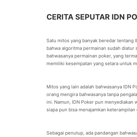
CERITA SEPUTAR IDN P
Satu mitos yang banyak beredar tentang 
bahwa algoritma permainan sudah diatur 
bahwasanya permainan poker, yang termas
memiliki kesempatan yang setara untuk m
Mitos yang lain adalah bahwasanya IDN P
orang mengira bahwasanya tanpa pengala
ini. Namun, IDN Poker pun menyediakan w
siapa pun bisa menajamkan keterampila
Sebagai penutup, ada pandangan bahwasan