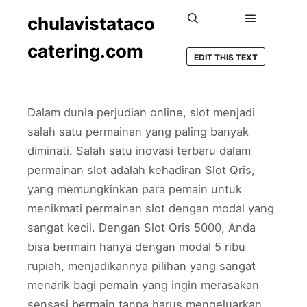
chulavistataco
Main men
Search
catering.com
EDIT THIS TEXT
Dalam dunia perjudian online, slot menjadi
salah satu permainan yang paling banyak
diminati. Salah satu inovasi terbaru dalam
permainan slot adalah kehadiran Slot Qris,
yang memungkinkan para pemain untuk
menikmati permainan slot dengan modal yang
sangat kecil. Dengan Slot Qris 5000, Anda
bisa bermain hanya dengan modal 5 ribu
rupiah, menjadikannya pilihan yang sangat
menarik bagi pemain yang ingin merasakan
sensasi bermain tanpa harus mengeluarkan