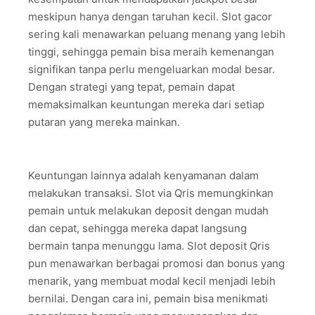
meskipun hanya dengan taruhan kecil. Slot gacor
sering kali menawarkan peluang menang yang lebih
tinggi, sehingga pemain bisa meraih kemenangan
signifikan tanpa perlu mengeluarkan modal besar.
Dengan strategi yang tepat, pemain dapat
memaksimalkan keuntungan mereka dari setiap
putaran yang mereka mainkan.
Keuntungan lainnya adalah kenyamanan dalam
melakukan transaksi. Slot via Qris memungkinkan
pemain untuk melakukan deposit dengan mudah
dan cepat, sehingga mereka dapat langsung
bermain tanpa menunggu lama. Slot deposit Qris
pun menawarkan berbagai promosi dan bonus yang
menarik, yang membuat modal kecil menjadi lebih
bernilai. Dengan cara ini, pemain bisa menikmati