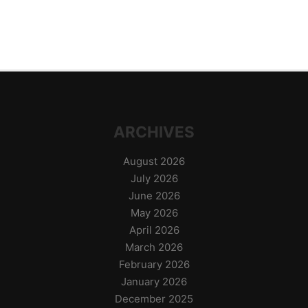
ARCHIVES
August 2026
July 2026
June 2026
May 2026
April 2026
March 2026
February 2026
January 2026
December 2025