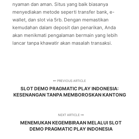
nyaman dan aman. Situs yang baik biasanya
menyediakan metode seperti transfer bank, e-
wallet, dan slot via 5rb. Dengan memastikan
kemudahan dalam deposit dan penarikan, Anda
akan menikmati pengalaman bermain yang lebih
lancar tanpa khawatir akan masalah transaksi.
PREVIOUS ARTICLE
SLOT DEMO PRAGMATIC PLAY INDONESIA:
KESENANGAN TANPA MEMBOROSKAN KANTONG
NEXT ARTICLE
MENEMUKAN KEGEMBIRAAN MELALUI SLOT
DEMO PRAGMATIC PLAY INDONESIA