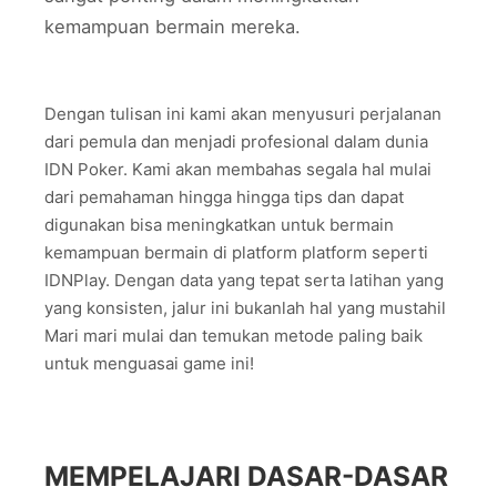
kemampuan bermain mereka.
Dengan tulisan ini kami akan menyusuri perjalanan
dari pemula dan menjadi profesional dalam dunia
IDN Poker. Kami akan membahas segala hal mulai
dari pemahaman hingga hingga tips dan dapat
digunakan bisa meningkatkan untuk bermain
kemampuan bermain di platform platform seperti
IDNPlay. Dengan data yang tepat serta latihan yang
yang konsisten, jalur ini bukanlah hal yang mustahil
Mari mari mulai dan temukan metode paling baik
untuk menguasai game ini!
MEMPELAJARI DASAR-DASAR