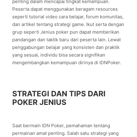
penting dalam mencapai tingkat kemampuan.
Peserta dapat menggunakan beragam resources
seperti tutorial video cara belajar, forum komunitas,
dan artikel tentang strategi game. Ikut serta dengan
grup seperti Jenius poker pun dapat memberikan
pandangan dan taktik baru dari peserta lain. Lewat
penggabungan belajar yang konsisten dan praktik
yang sesuai, individu bisa secara signifikan
mengembangkan kemampuan dirinya di IDNPoker.
STRATEGI DAN TIPS DARI
POKER JENIUS
Saat bermain IDN Poker, pemahaman tentang
permainan amat penting. Salah satu strategi yang