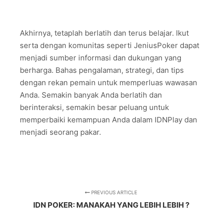
Akhirnya, tetaplah berlatih dan terus belajar. Ikut
serta dengan komunitas seperti JeniusPoker dapat
menjadi sumber informasi dan dukungan yang
berharga. Bahas pengalaman, strategi, dan tips
dengan rekan pemain untuk memperluas wawasan
Anda. Semakin banyak Anda berlatih dan
berinteraksi, semakin besar peluang untuk
memperbaiki kemampuan Anda dalam IDNPlay dan
menjadi seorang pakar.
PREVIOUS ARTICLE
IDN POKER: MANAKAH YANG LEBIH LEBIH ?