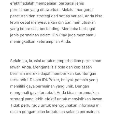
efektif adalah mempelajari berbagai jenis
permainan yang ditawarkan. Melalui mengenal
peraturan dan strategi dari setiap variasi, Anda bisa
lebih cepat menyesuaikan diri dan memutuskan
yang benar saat bertanding. Mencoba berbagai
jenis permainan dalam IDN Play juga membantu
meningkatkan keterampilan Anda.
Selain itu, krusial untuk memperhatikan permainan
lawan Anda. Menganalisis pola dan kebiasaan
bermain mereka dapat memberikan keuntungan
tersendiri. Dalam IDNPoker, banyak pemain yang
memiliki gaya permainan yang unik. Dengan
mengenali gaya tersebut, Anda bisa merumuskan
strategi yang lebih efektif untuk menyisihkan lawan.
Tidak perlu ragu untuk menggunakan informasi ini
dalam pengambilan keputusan selama permainan.