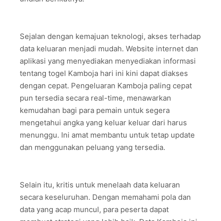
Sejalan dengan kemajuan teknologi, akses terhadap
data keluaran menjadi mudah. Website internet dan
aplikasi yang menyediakan menyediakan informasi
tentang togel Kamboja hari ini kini dapat diakses
dengan cepat. Pengeluaran Kamboja paling cepat
pun tersedia secara real-time, menawarkan
kemudahan bagi para pemain untuk segera
mengetahui angka yang keluar keluar dari harus
menunggu. Ini amat membantu untuk tetap update
dan menggunakan peluang yang tersedia.
Selain itu, kritis untuk menelaah data keluaran
secara keseluruhan. Dengan memahami pola dan
data yang acap muncul, para peserta dapat