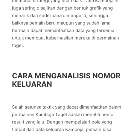
membuat strategi yang lebih baik. Data Kamboja ini
juga sering disajikan dengan bentuk grafik yang
menarik dan sederhana dimengerti, sehingga
baiknya pemain baru maupun yang sudah lama
bermain dapat memanfaatkan data yang tersedia
untuk membuat keberhasilan mereka di permainan
togel.
CARA MENGANALISIS NOMOR
KELUARAN
Salah satunya taktik yang dapat dimanfaatkan dalam
permainan Kamboja Togel adalah meneliti nomor
result yang lalu. Dengan mempelajari pola yang
timbul dari data keluaran Kamboja, pemain bisa