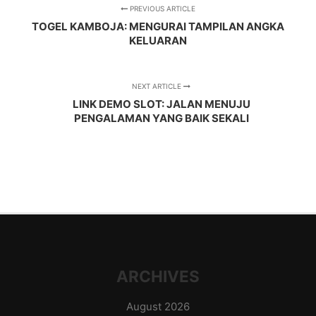
PREVIOUS ARTICLE
TOGEL KAMBOJA: MENGURAI TAMPILAN ANGKA
KELUARAN
NEXT ARTICLE
LINK DEMO SLOT: JALAN MENUJU
PENGALAMAN YANG BAIK SEKALI
ARCHIVES
August 2026