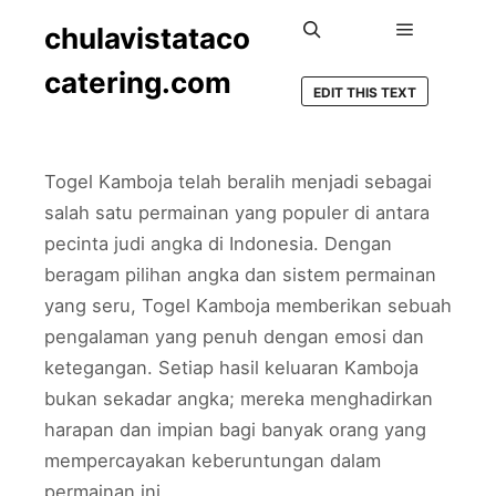
chulavistataco
Main men
Search
catering.com
EDIT THIS TEXT
Togel Kamboja telah beralih menjadi sebagai
salah satu permainan yang populer di antara
pecinta judi angka di Indonesia. Dengan
beragam pilihan angka dan sistem permainan
yang seru, Togel Kamboja memberikan sebuah
pengalaman yang penuh dengan emosi dan
ketegangan. Setiap hasil keluaran Kamboja
bukan sekadar angka; mereka menghadirkan
harapan dan impian bagi banyak orang yang
mempercayakan keberuntungan dalam
permainan ini.