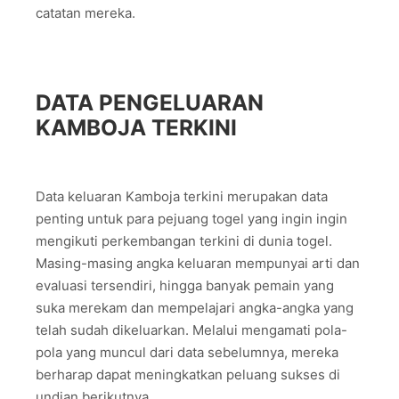
catatan mereka.
DATA PENGELUARAN
KAMBOJA TERKINI
Data keluaran Kamboja terkini merupakan data
penting untuk para pejuang togel yang ingin ingin
mengikuti perkembangan terkini di dunia togel.
Masing-masing angka keluaran mempunyai arti dan
evaluasi tersendiri, hingga banyak pemain yang
suka merekam dan mempelajari angka-angka yang
telah sudah dikeluarkan. Melalui mengamati pola-
pola yang muncul dari data sebelumnya, mereka
berharap dapat meningkatkan peluang sukses di
undian berikutnya.