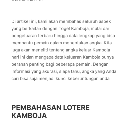
Di artikel ini, kami akan membahas seluruh aspek
yang berkaitan dengan Togel Kamboja, mulai dari
pengeluaran terbaru hingga data lengkap yang bisa
membantu pemain dalam menentukan angka. Kita
juga akan meneliti tentang angka keluar Kamboja
hari ini dan mengapa data keluaran Kamboja punya
peranan penting bagi beberapa pemain. Dengan
informasi yang akurasi, siapa tahu, angka yang Anda
cari bisa saja menjadi kunci keberuntungan anda.
PEMBAHASAN LOTERE
KAMBOJA