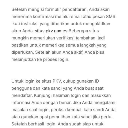
Setelah mengisi formulir pendaftaran, Anda akan
menerima konfirmasi melalui email atau pesan SMS.
Ikuti instruksi yang diberikan untuk mengaktifkan
akun Anda.
situs pkv games
Beberapa situs
mungkin memerlukan verifikasi tambahan, jadi
pastikan untuk memeriksa semua langkah yang
diperlukan. Setelah akun Anda aktif, Anda bisa
melanjutkan ke proses login.
Untuk login ke situs PKV, cukup gunakan ID
pengguna dan kata sandi yang Anda buat saat
mendaftar. Kunjungi halaman login dan masukkan
informasi Anda dengan benar. Jika Anda mengalami
masalah saat login, periksa kembali kata sandi Anda
atau gunakan opsi pemulihan kata sandi jika perlu.
Setelah berhasil login, Anda sudah siap untuk