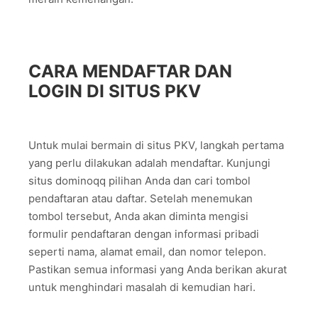
CARA MENDAFTAR DAN
LOGIN DI SITUS PKV
Untuk mulai bermain di situs PKV, langkah pertama
yang perlu dilakukan adalah mendaftar. Kunjungi
situs dominoqq pilihan Anda dan cari tombol
pendaftaran atau daftar. Setelah menemukan
tombol tersebut, Anda akan diminta mengisi
formulir pendaftaran dengan informasi pribadi
seperti nama, alamat email, dan nomor telepon.
Pastikan semua informasi yang Anda berikan akurat
untuk menghindari masalah di kemudian hari.