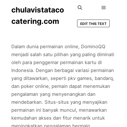
chulavistataco
Main men
Search
catering.com
EDIT THIS TEXT
Dalam dunia permainan online, DominoQQ
menjadi salah satu pilihan yang paling diminati
oleh para penggemar permainan kartu di
Indonesia. Dengan berbagai variasi permainan
yang ditawarkan, seperti pkv games, bandarq,
dan poker online, pemain dapat menemukan
pengalaman yang menyenangkan dan
mendebarkan. Situs-situs yang menyajikan
permainan ini banyak muncul, menawarkan
kemudahan akses dan fitur menarik untuk
meningkatkan pengalaman bermain.