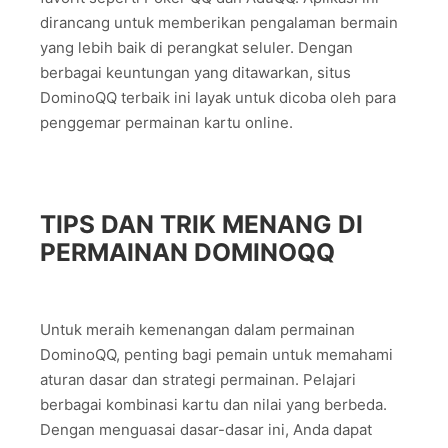
dirancang untuk memberikan pengalaman bermain
yang lebih baik di perangkat seluler. Dengan
berbagai keuntungan yang ditawarkan, situs
DominoQQ terbaik ini layak untuk dicoba oleh para
penggemar permainan kartu online.
TIPS DAN TRIK MENANG DI
PERMAINAN DOMINOQQ
Untuk meraih kemenangan dalam permainan
DominoQQ, penting bagi pemain untuk memahami
aturan dasar dan strategi permainan. Pelajari
berbagai kombinasi kartu dan nilai yang berbeda.
Dengan menguasai dasar-dasar ini, Anda dapat