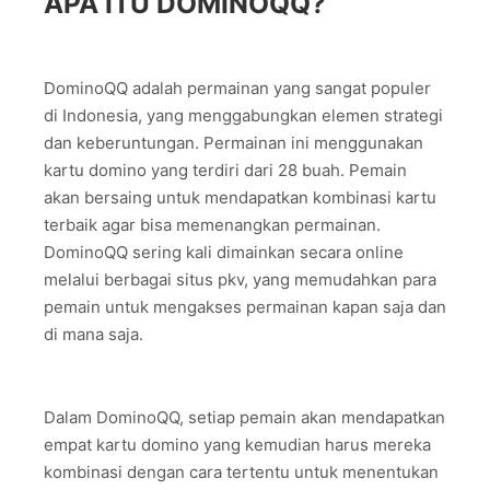
APA ITU DOMINOQQ?
DominoQQ adalah permainan yang sangat populer
di Indonesia, yang menggabungkan elemen strategi
dan keberuntungan. Permainan ini menggunakan
kartu domino yang terdiri dari 28 buah. Pemain
akan bersaing untuk mendapatkan kombinasi kartu
terbaik agar bisa memenangkan permainan.
DominoQQ sering kali dimainkan secara online
melalui berbagai situs pkv, yang memudahkan para
pemain untuk mengakses permainan kapan saja dan
di mana saja.
Dalam DominoQQ, setiap pemain akan mendapatkan
empat kartu domino yang kemudian harus mereka
kombinasi dengan cara tertentu untuk menentukan