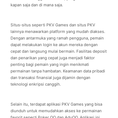
kapan saja dan di mana saja.
Situs-situs seperti PKV Games dan situs PKV
lainnya menawarkan platform yang mudah diakses.
Dengan antarmuka yang ramah pengguna, pemain
dapat melakukan login ke akun mereka dengan
cepat dan langsung mulai bermain. Fasilitas deposit
dan penarikan yang cepat juga menjadi faktor
penting bagi pemain yang ingin menikmati
permainan tanpa hambatan. Keamanan data pribadi
dan transaksi finansial juga dijamin dengan
teknologi enkripsi canggih.
Selain itu, terdapat aplikasi PKV Games yang bisa
diunduh untuk memudahkan akses ke permainan
favorit seperti Poker QQ dan AduQQ. Aplikasi ini