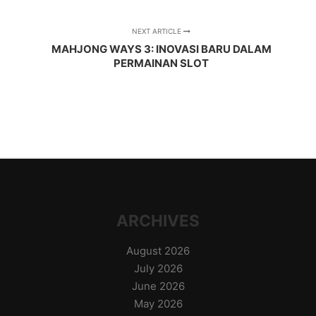
NEXT ARTICLE
MAHJONG WAYS 3: INOVASI BARU DALAM
PERMAINAN SLOT
ARCHIVES
August 2026
July 2026
June 2026
May 2026