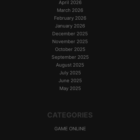
April 2026
March 2026
February 2026
January 2026
December 2025
November 2025
October 2025
September 2025
August 2025
July 2025
June 2025
May 2025
CATEGORIES
GAME ONLINE