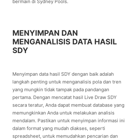
bermain di Sydney Pools.
MENYIMPAN DAN
MENGANALISIS DATA HASIL
SDY
Menyimpan data hasil SDY dengan baik adalah
langkah penting untuk menganalisis pola dan tren
yang mungkin tidak tampak pada pandangan
pertama. Dengan mencatat hasil Live Draw SDY
secara teratur, Anda dapat membuat database yang
memungkinkan Anda untuk melakukan analisis
mendalam. Pastikan untuk menyimpan informasi ini
dalam format yang mudah diakses, seperti
spreadsheet, untuk memudahkan pencarian dan