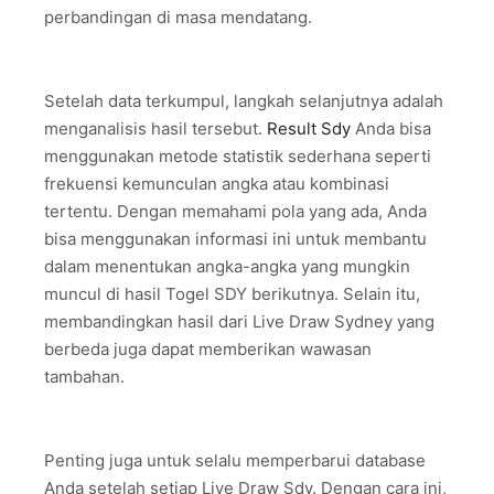
perbandingan di masa mendatang.
Setelah data terkumpul, langkah selanjutnya adalah
menganalisis hasil tersebut.
Result Sdy
Anda bisa
menggunakan metode statistik sederhana seperti
frekuensi kemunculan angka atau kombinasi
tertentu. Dengan memahami pola yang ada, Anda
bisa menggunakan informasi ini untuk membantu
dalam menentukan angka-angka yang mungkin
muncul di hasil Togel SDY berikutnya. Selain itu,
membandingkan hasil dari Live Draw Sydney yang
berbeda juga dapat memberikan wawasan
tambahan.
Penting juga untuk selalu memperbarui database
Anda setelah setiap Live Draw Sdy. Dengan cara ini,