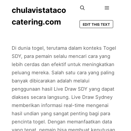
chulavistataco
Main men
Search
catering.com
EDIT THIS TEXT
Di dunia togel, terutama dalam konteks Togel
SDY, para pemain selalu mencari cara yang
lebih cerdas dan efektif untuk meningkatkan
peluang mereka. Salah satu cara yang paling
banyak dibicarakan adalah melalui
penggunaan hasil Live Draw SDY yang dapat
diakses secara langsung. Live Draw Sydney
memberikan informasi real-time mengenai
hasil undian yang sangat penting bagi para
pencinta togel. Dengan memanfaatkan data
yang tepat, pemain bisa membuat keputusan