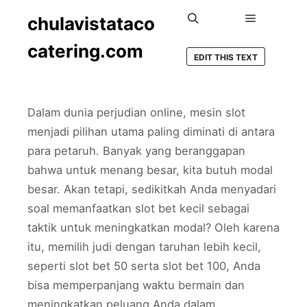
chulavistataco
Main men
Search
catering.com
EDIT THIS TEXT
Dalam dunia perjudian online, mesin slot
menjadi pilihan utama paling diminati di antara
para petaruh. Banyak yang beranggapan
bahwa untuk menang besar, kita butuh modal
besar. Akan tetapi, sedikitkah Anda menyadari
soal memanfaatkan slot bet kecil sebagai
taktik untuk meningkatkan modal? Oleh karena
itu, memilih judi dengan taruhan lebih kecil,
seperti slot bet 50 serta slot bet 100, Anda
bisa memperpanjang waktu bermain dan
meningkatkan peluang Anda dalam