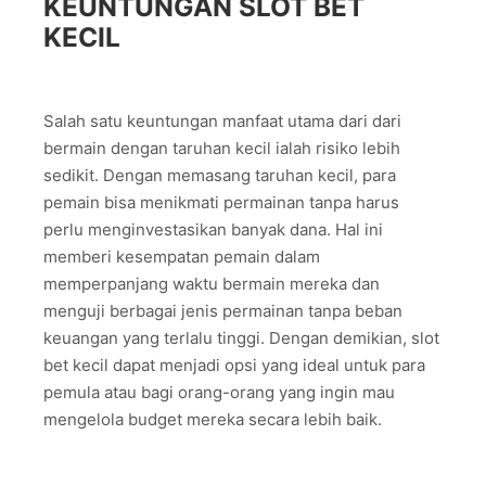
KEUNTUNGAN SLOT BET
KECIL
Salah satu keuntungan manfaat utama dari dari
bermain dengan taruhan kecil ialah risiko lebih
sedikit. Dengan memasang taruhan kecil, para
pemain bisa menikmati permainan tanpa harus
perlu menginvestasikan banyak dana. Hal ini
memberi kesempatan pemain dalam
memperpanjang waktu bermain mereka dan
menguji berbagai jenis permainan tanpa beban
keuangan yang terlalu tinggi. Dengan demikian, slot
bet kecil dapat menjadi opsi yang ideal untuk para
pemula atau bagi orang-orang yang ingin mau
mengelola budget mereka secara lebih baik.