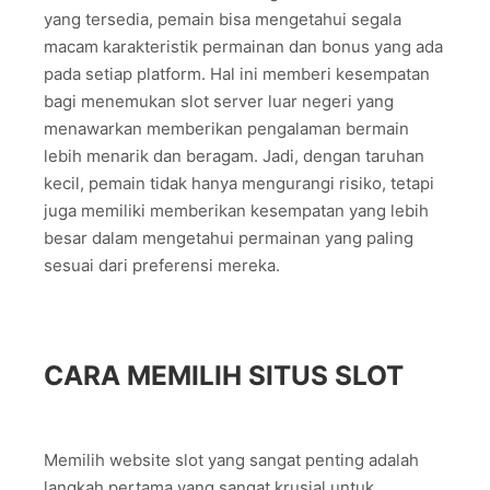
yang tersedia, pemain bisa mengetahui segala
macam karakteristik permainan dan bonus yang ada
pada setiap platform. Hal ini memberi kesempatan
bagi menemukan slot server luar negeri yang
menawarkan memberikan pengalaman bermain
lebih menarik dan beragam. Jadi, dengan taruhan
kecil, pemain tidak hanya mengurangi risiko, tetapi
juga memiliki memberikan kesempatan yang lebih
besar dalam mengetahui permainan yang paling
sesuai dari preferensi mereka.
CARA MEMILIH SITUS SLOT
Memilih website slot yang sangat penting adalah
langkah pertama yang sangat krusial untuk