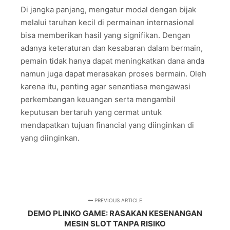
Di jangka panjang, mengatur modal dengan bijak
melalui taruhan kecil di permainan internasional
bisa memberikan hasil yang signifikan. Dengan
adanya keteraturan dan kesabaran dalam bermain,
pemain tidak hanya dapat meningkatkan dana anda
namun juga dapat merasakan proses bermain. Oleh
karena itu, penting agar senantiasa mengawasi
perkembangan keuangan serta mengambil
keputusan bertaruh yang cermat untuk
mendapatkan tujuan financial yang diinginkan di
yang diinginkan.
PREVIOUS ARTICLE
DEMO PLINKO GAME: RASAKAN KESENANGAN
MESIN SLOT TANPA RISIKO