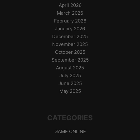
April 2026
March 2026
February 2026
January 2026
December 2025
November 2025
October 2025
September 2025
August 2025
July 2025
June 2025
May 2025
CATEGORIES
GAME ONLINE