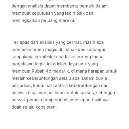
dengan analisis dapat membantu pemain dalam
membuat keputusan yang lebih baik dan
meningkatkan peluang mereka.
Terlepas dari analisis yang cermat, masih ada
momen-momen magis di mana keberuntungan
tampaknya berpihak kepada seseorang tanpa
penjelasan logis. Ini adalah daya tarik yang
membuat Rubah 4d menarik, di mana harapan untuk
meraih keberuntungan selalu ada. Dalam dunia
perjudian, kombinasi antara keberuntungan dan
analisis bisa menjadi kunci untuk sukses, sehingga
banyak pemain tetap optimis meskipun hasilnya
tidak selalu konsisten.