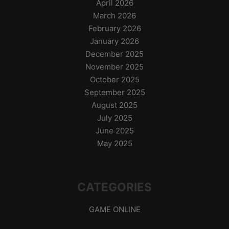
April 2026
March 2026
February 2026
January 2026
December 2025
November 2025
October 2025
September 2025
August 2025
July 2025
June 2025
May 2025
CATEGORIES
GAME ONLINE