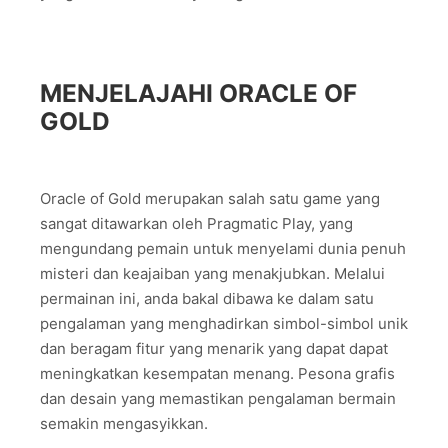
MENJELAJAHI ORACLE OF
GOLD
Oracle of Gold merupakan salah satu game yang
sangat ditawarkan oleh Pragmatic Play, yang
mengundang pemain untuk menyelami dunia penuh
misteri dan keajaiban yang menakjubkan. Melalui
permainan ini, anda bakal dibawa ke dalam satu
pengalaman yang menghadirkan simbol-simbol unik
dan beragam fitur yang menarik yang dapat dapat
meningkatkan kesempatan menang. Pesona grafis
dan desain yang memastikan pengalaman bermain
semakin mengasyikkan.