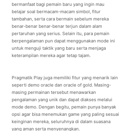
bermanfaat bagi pemain baru yang ingin mau
belajar soal bermacam-macam simbol, fitur
tambahan, serta cara bermain sebelum mereka
benar-benar benar-benar terjun dalam alam
pertaruhan yang serius. Selain itu, para pemain
berpengalaman pun dapat menggunakan mode ini
untuk menguji taktik yang baru serta menjaga
keterampilan mereka agar tetap tajam.
Pragmatik Play juga memiliki fitur yang menarik lain
seperti demo oracle dan oracle of gold. Masing-
masing permainan tersebut menawarkan
pengalaman yang unik dan dapat diakses melalui
mode demo. Dengan begitu, pemain punya banyak
opsi agar bisa menemukan game yang paling sesuai
keinginan mereka, seluruhnya di dalam suasana
yang aman serta menyenangkan.