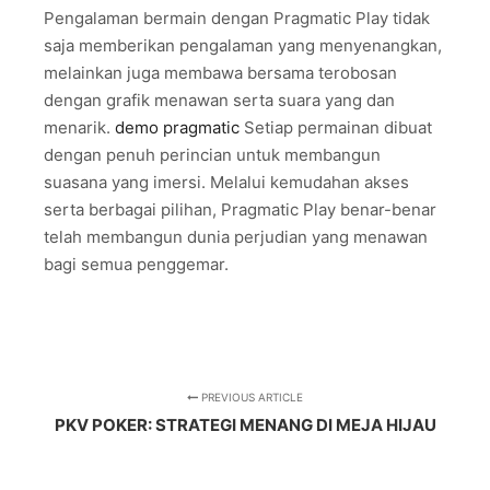
Pengalaman bermain dengan Pragmatic Play tidak
saja memberikan pengalaman yang menyenangkan,
melainkan juga membawa bersama terobosan
dengan grafik menawan serta suara yang dan
menarik.
demo pragmatic
Setiap permainan dibuat
dengan penuh perincian untuk membangun
suasana yang imersi. Melalui kemudahan akses
serta berbagai pilihan, Pragmatic Play benar-benar
telah membangun dunia perjudian yang menawan
bagi semua penggemar.
PREVIOUS ARTICLE
PKV POKER: STRATEGI MENANG DI MEJA HIJAU