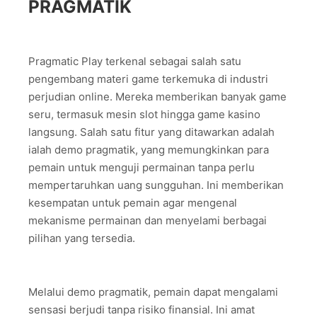
PRAGMATIK
Pragmatic Play terkenal sebagai salah satu
pengembang materi game terkemuka di industri
perjudian online. Mereka memberikan banyak game
seru, termasuk mesin slot hingga game kasino
langsung. Salah satu fitur yang ditawarkan adalah
ialah demo pragmatik, yang memungkinkan para
pemain untuk menguji permainan tanpa perlu
mempertaruhkan uang sungguhan. Ini memberikan
kesempatan untuk pemain agar mengenal
mekanisme permainan dan menyelami berbagai
pilihan yang tersedia.
Melalui demo pragmatik, pemain dapat mengalami
sensasi berjudi tanpa risiko finansial. Ini amat