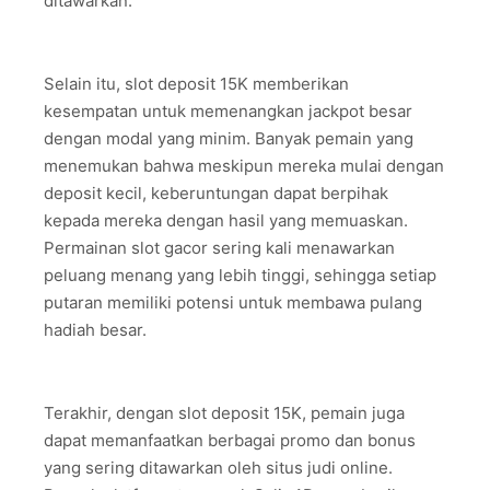
ditawarkan.
Selain itu, slot deposit 15K memberikan
kesempatan untuk memenangkan jackpot besar
dengan modal yang minim. Banyak pemain yang
menemukan bahwa meskipun mereka mulai dengan
deposit kecil, keberuntungan dapat berpihak
kepada mereka dengan hasil yang memuaskan.
Permainan slot gacor sering kali menawarkan
peluang menang yang lebih tinggi, sehingga setiap
putaran memiliki potensi untuk membawa pulang
hadiah besar.
Terakhir, dengan slot deposit 15K, pemain juga
dapat memanfaatkan berbagai promo dan bonus
yang sering ditawarkan oleh situs judi online.