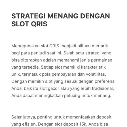
STRATEGI MENANG DENGAN
SLOT QRIS
Menggunakan slot QRIS menjadi pilihan menarik
bagi para penjudi saat ini. Salah satu strategi yang
bisa diterapkan adalah memahami jenis permainan
yang tersedia. Setiap slot memiliki karakteristik
unik, termasuk pola pembayaran dan volatilitas.
Dengan memilih slot yang sesuai dengan preferensi
Anda, baik itu slot gacor atau yang lebih tradisional,
Anda dapat meningkatkan peluang untuk menang.
Selanjutnya, penting untuk memanfaatkan deposit
yang efisien. Dengan slot deposit 15k, Anda bisa