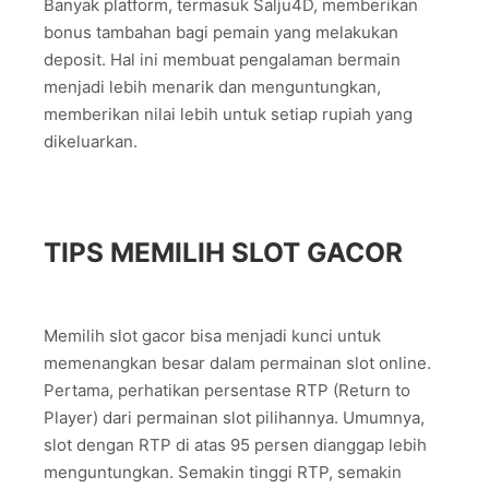
Banyak platform, termasuk Salju4D, memberikan
bonus tambahan bagi pemain yang melakukan
deposit. Hal ini membuat pengalaman bermain
menjadi lebih menarik dan menguntungkan,
memberikan nilai lebih untuk setiap rupiah yang
dikeluarkan.
TIPS MEMILIH SLOT GACOR
Memilih slot gacor bisa menjadi kunci untuk
memenangkan besar dalam permainan slot online.
Pertama, perhatikan persentase RTP (Return to
Player) dari permainan slot pilihannya. Umumnya,
slot dengan RTP di atas 95 persen dianggap lebih
menguntungkan. Semakin tinggi RTP, semakin