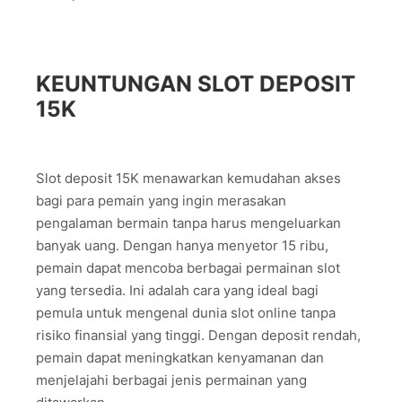
KEUNTUNGAN SLOT DEPOSIT
15K
Slot deposit 15K menawarkan kemudahan akses
bagi para pemain yang ingin merasakan
pengalaman bermain tanpa harus mengeluarkan
banyak uang. Dengan hanya menyetor 15 ribu,
pemain dapat mencoba berbagai permainan slot
yang tersedia. Ini adalah cara yang ideal bagi
pemula untuk mengenal dunia slot online tanpa
risiko finansial yang tinggi. Dengan deposit rendah,
pemain dapat meningkatkan kenyamanan dan
menjelajahi berbagai jenis permainan yang