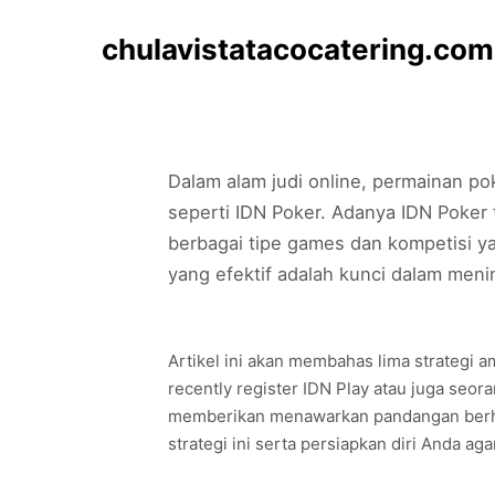
chulavistatacocatering.com
Dalam alam judi online, permainan po
seperti IDN Poker. Adanya IDN Poke
berbagai tipe games dan kompetisi yan
yang efektif adalah kunci dalam men
Artikel ini akan membahas lima strateg
recently register IDN Play atau juga se
memberikan menawarkan pandangan berharg
strategi ini serta persiapkan diri Anda 