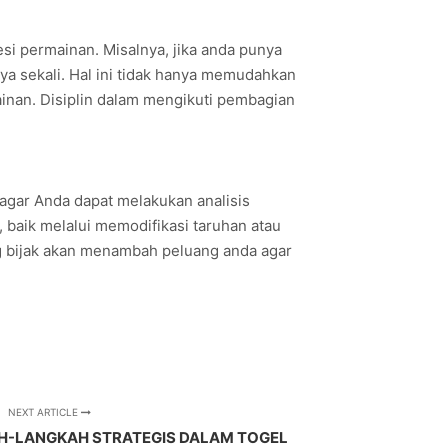
i permainan. Misalnya, jika anda punya
a sekali. Hal ini tidak hanya memudahkan
ainan. Disiplin dalam mengikuti pembagian
agar Anda dapat melakukan analisis
 baik melalui memodifikasi taruhan atau
ng bijak akan menambah peluang anda agar
NEXT ARTICLE
H-LANGKAH STRATEGIS DALAM TOGEL