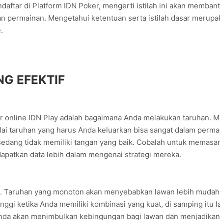
ndaftar di Platform IDN Poker, mengerti istilah ini akan memba
n permainan. Mengetahui ketentuan serta istilah dasar merupak
.
G EFEKTIF
er online IDN Play adalah bagaimana Anda melakukan taruhan. M
lai taruhan yang harus Anda keluarkan bisa sangat dalam perma
edang tidak memiliki tangan yang baik. Cobalah untuk memasang
patkan data lebih dalam mengenai strategi mereka.
nda. Taruhan yang monoton akan menyebabkan lawan lebih muda
ggi ketika Anda memiliki kombinasi yang kuat, di samping itu l
 Anda akan menimbulkan kebingungan bagi lawan dan menjadika