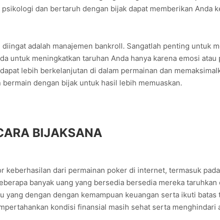
n psikologi dan bertaruh dengan bijak dapat memberikan Anda k
lu diingat adalah manajemen bankroll. Sangatlah penting untuk 
goda untuk meningkatkan taruhan Anda hanya karena emosi atau 
a dapat lebih berkelanjutan di dalam permainan dan memaksim
n bermain dengan bijak untuk hasil lebih memuaskan.
CARA BIJAKSANA
r keberhasilan dari permainan poker di internet, termasuk pada
eberapa banyak uang yang bersedia bersedia mereka taruhkan 
gu yang dengan dengan kemampuan keuangan serta ikuti batas 
pertahankan kondisi finansial masih sehat serta menghindari 