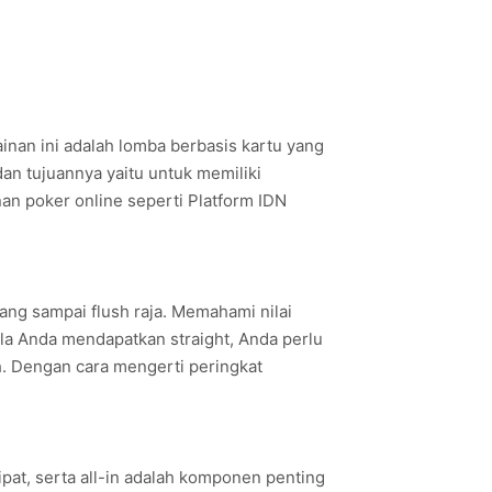
nan ini adalah lomba berbasis kartu yang
n tujuannya yaitu untuk memiliki
an poker online seperti Platform IDN
sang sampai flush raja. Memahami nilai
la Anda mendapatkan straight, Anda perlu
h. Dengan cara mengerti peringkat
 lipat, serta all-in adalah komponen penting