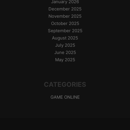
January 2026
December 2025
November 2025
October 2025
September 2025
August 2025
July 2025
June 2025
May 2025
CATEGORIES
GAME ONLINE