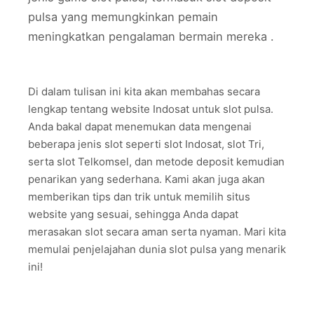
pulsa yang memungkinkan pemain
meningkatkan pengalaman bermain mereka .
Di dalam tulisan ini kita akan membahas secara
lengkap tentang website Indosat untuk slot pulsa.
Anda bakal dapat menemukan data mengenai
beberapa jenis slot seperti slot Indosat, slot Tri,
serta slot Telkomsel, dan metode deposit kemudian
penarikan yang sederhana. Kami akan juga akan
memberikan tips dan trik untuk memilih situs
website yang sesuai, sehingga Anda dapat
merasakan slot secara aman serta nyaman. Mari kita
memulai penjelajahan dunia slot pulsa yang menarik
ini!