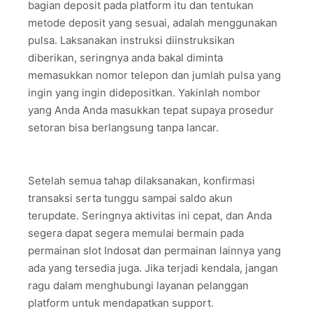
bagian deposit pada platform itu dan tentukan
metode deposit yang sesuai, adalah menggunakan
pulsa. Laksanakan instruksi diinstruksikan
diberikan, seringnya anda bakal diminta
memasukkan nomor telepon dan jumlah pulsa yang
ingin yang ingin didepositkan. Yakinlah nombor
yang Anda Anda masukkan tepat supaya prosedur
setoran bisa berlangsung tanpa lancar.
Setelah semua tahap dilaksanakan, konfirmasi
transaksi serta tunggu sampai saldo akun
terupdate. Seringnya aktivitas ini cepat, dan Anda
segera dapat segera memulai bermain pada
permainan slot Indosat dan permainan lainnya yang
ada yang tersedia juga. Jika terjadi kendala, jangan
ragu dalam menghubungi layanan pelanggan
platform untuk mendapatkan support.