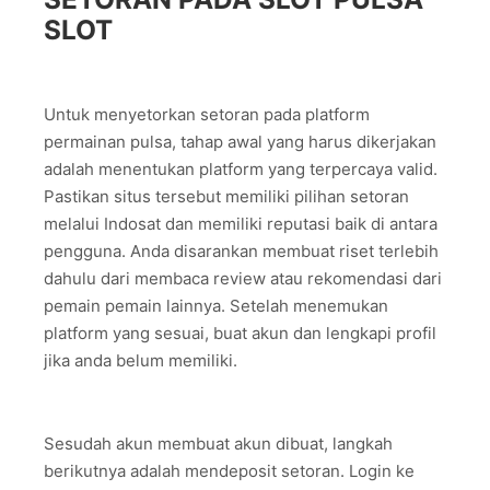
SLOT
Untuk menyetorkan setoran pada platform
permainan pulsa, tahap awal yang harus dikerjakan
adalah menentukan platform yang terpercaya valid.
Pastikan situs tersebut memiliki pilihan setoran
melalui Indosat dan memiliki reputasi baik di antara
pengguna. Anda disarankan membuat riset terlebih
dahulu dari membaca review atau rekomendasi dari
pemain pemain lainnya. Setelah menemukan
platform yang sesuai, buat akun dan lengkapi profil
jika anda belum memiliki.
Sesudah akun membuat akun dibuat, langkah
berikutnya adalah mendeposit setoran. Login ke